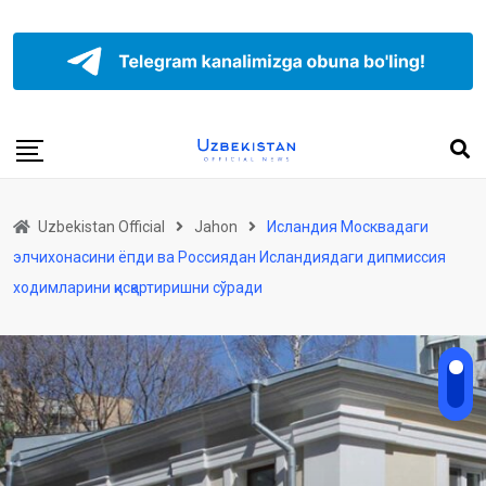
Uzbekistan Official
Jahon
Исландия Москвадаги
элчихонасини ёпди ва Россиядан Исландиядаги дипмиссия
ходимларини қисқартиришни сўради