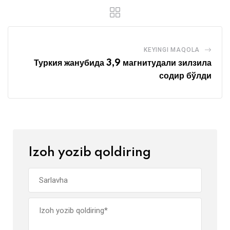
KEYINGI MAQOLA
Туркия жанубида 3,9 магнитудали зилзила
содир бўлди
Izoh yozib qoldiring