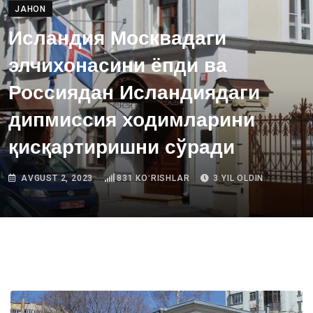
JAHON
Исландия Москвадаги
элчихонасини ёпди ва
Россиядан Исландиядаги
дипмиссия ходимларини
қисқартиришни сўради
AVGUST 2, 2023
831
KOʻRISHLAR
3 YIL OLDIN