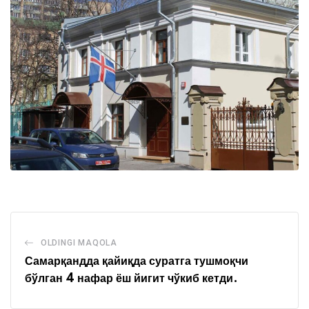
OLDINGI MAQOLA
Самарқандда қайиқда суратга тушмоқчи
бўлган 4 нафар ёш йигит чўкиб кетди.