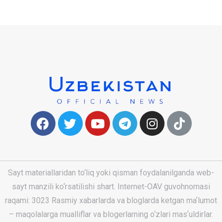
Sayt materiallaridan to‘liq yoki qisman foydalanilganda web-
sayt manzili ko‘rsatilishi shart. Internet-OAV guvohnomasi
raqami: 3023 Rasmiy xabarlarda va bloglarda ketgan maʼlumot
– maqolalarga mualliflar va blogerlarning o‘zlari masʼuldirlar.