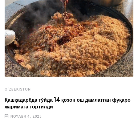
O'ZBEKISTON
Қашқадарёда тўйда 14 қозон ош дамлатган фуқаро
жаримага тортилди
NOYABR 4, 2025