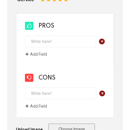
PROS
+
Add Field
CONS
+
Add Field
Choose Image
Upload Image