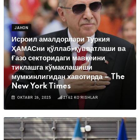
JAHON
Исроил амалдорлари Туркия
ҲАМАСни қўллаб-қувватлаши ва
Ғазо секторидаги мавқеини
тиклашга кўмаклашиши
мумкинлигидан хавотирда – The
New York Times
OKTABR 26, 2025
2162
KOʻRISHLAR