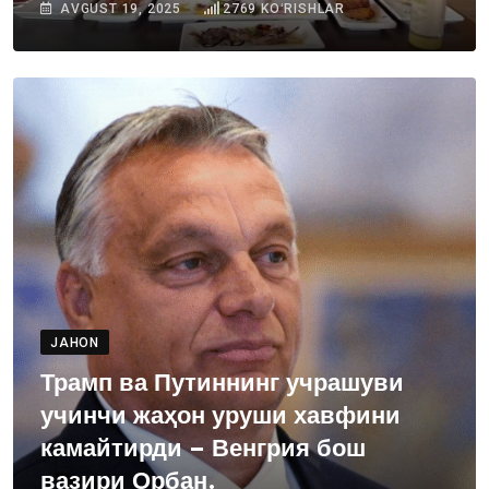
AVGUST 19, 2025
2769
KOʻRISHLAR
JAHON
Трамп ва Путиннинг учрашуви
учинчи жаҳон уруши хавфини
камайтирди – Венгрия бош
вазири Орбан.