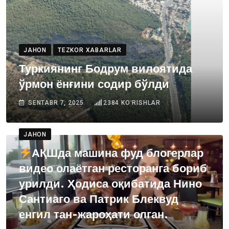
JAHON
TEZKOR XABARLAR
Туркиянинг Бодрум вилоятида
ўрмон ёнғини содир бўлди
SENTABR 7, 2025
2384
KOʻRISHLAR
JAHON
АҚШда машина фуд блогерлар
видео олаётган ресторанга бориб
урилди. Ҳодиса оқибатида Нино
Сантиаго ва Патрик Блеквуд
енгил тан-жароҳати олган.