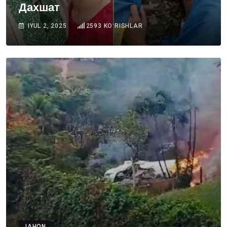
Дахшат
IYUL 2, 2025
2593
KOʻRISHLAR
JAHON