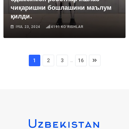
чиқаришни бошлашини маълум
қилди.
IYUL 23, 2024
4191
KOʻRISHLAR
1
2
3
16
...