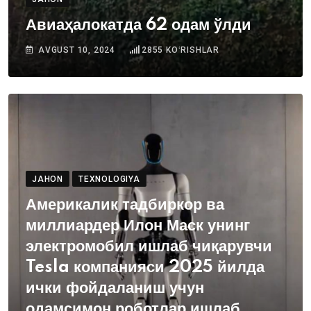
Авиаҳалокатда 62 одам ўлди
AVGUST 10, 2024
2855
KOʻRISHLAR
JAHON
TEXNOLOGIYA
Америкалик тадбиркор ва
миллиардер Илон Маск унинг
электромобил ишлаб чиқарувчи
Tesla компанияси 2025 йилда
ички фойдаланиш учун
одамсимон роботлар ишлаб