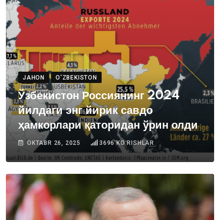
JAHON
O'ZBEKISTON
Ўзбекистон Россиянинг 2024
йилдаги энг йирик савдо
ҳамкорлари қаторидан ўрин олди
OKTABR 26, 2025
3696
KOʻRISHLAR