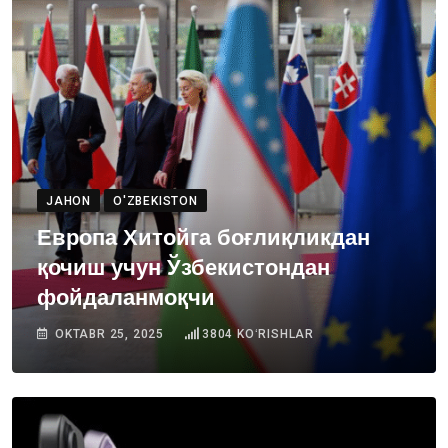
JAHON
O'ZBEKISTON
Европа Хитойга боғлиқликдан
қочиш учун Ўзбекистондан
фойдаланмоқчи
OKTABR 25, 2025
3804
KOʻRISHLAR