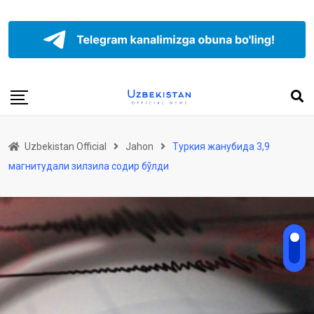
Uzbekistan Official
Jahon
Туркия жанубида 3,9
магнитудали зилзила содир бўлди