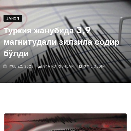
JAHON
Туркия жанубида 3,9
магнитудали зилзила содир
бўлди
IYUL 22, 2023
846
KOʻRISHLAR
3 YIL OLDIN