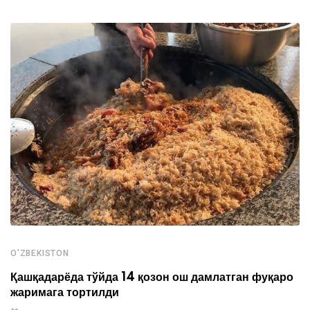
O'ZBEKISTON
Қашқадарёда тўйда 14 қозон ош дамлатган фуқаро
жаримага тортилди