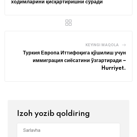
ходимларини қисқартиришни сўради
KEYINGI MAQOLA
Туркия Европа Иттифоқига қўшилиш учун
иммиграция сиёсатини ўзгартиради –
Hurriyet.
Izoh yozib qoldiring