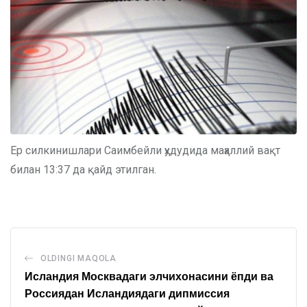
Ер силкинишлари Саимбейли ҳудудида маҳаллий вақт
билан 13:37 да қайд этилган.
OLDINGI MAQOLA
Исландия Москвадаги элчихонасини ёпди ва
Россиядан Исландиядаги дипмиссия