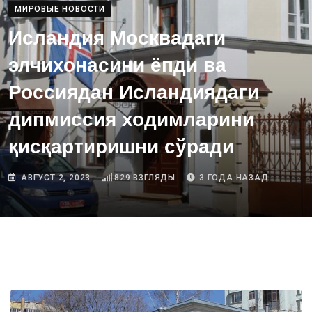
МИРОВЫЕ НОВОСТИ
Исландия Москвадаги
элчихонасини ёпди ва
Россиядан Исландиядаги
дипмиссия ходимларини
қисқартиришни сўради
АВГУСТ 2, 2023
829
ВЗГЛЯДЫ
3 ГОДА НАЗАД