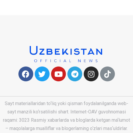
Sayt materiallaridan to‘liq yoki qisman foydalanilganda web-
sayt manzili ko‘rsatilishi shart. Internet-OAV guvohnomasi
raqami: 3023 Rasmiy xabarlarda va bloglarda ketgan maʼlumot
– maqolalarga mualliflar va blogerlarning o‘zlari masʼuldirlar.