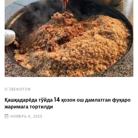
O'ZBEKISTON
Қашқадарёда тўйда 14 қозон ош дамлатган фуқаро
жаримага тортилди
НОЯБРЬ 4, 2025