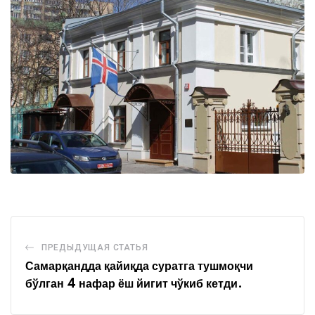
ПРЕДЫДУЩАЯ СТАТЬЯ
Самарқандда қайиқда суратга тушмоқчи
бўлган 4 нафар ёш йигит чўкиб кетди.