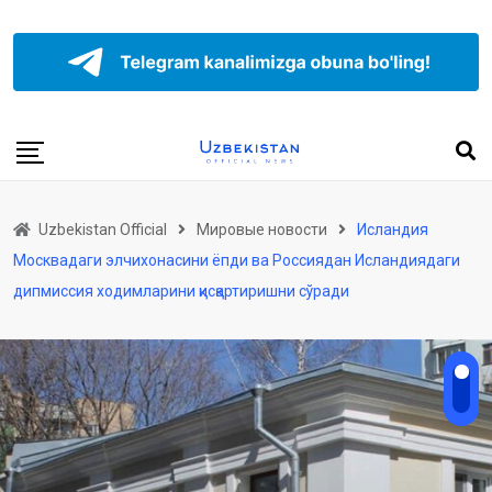
Uzbekistan Official
Мировые новости
Исландия
Москвадаги элчихонасини ёпди ва Россиядан Исландиядаги
дипмиссия ходимларини қисқартиришни сўради