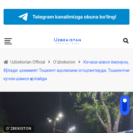
Uzbekistan Official
O'zbekiston
Кечаси ахвол ёмонроқ
бўлади: ҳокимият Тошкент аҳолисини огоҳлантирди, Тошкентни
кучли шамол қоплайди
O'ZBEKISTON