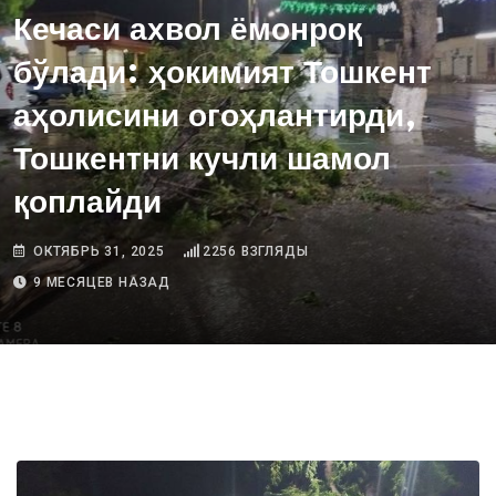
Кечаси ахвол ёмонроқ
бўлади: ҳокимият Тошкент
аҳолисини огоҳлантирди,
Тошкентни кучли шамол
қоплайди
ОКТЯБРЬ 31, 2025
2256
ВЗГЛЯДЫ
9 МЕСЯЦЕВ НАЗАД