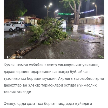
Кучли шамол сабабли электр симларининг узилиши,
дарахтларнинг ағдарилиши ва шаҳар бўйлаб чанғ
тўзонлар юз бериши мумкин. Аҳолига автомобилларни
дарахтлар ва электр тармоқлари остида қўймаслик
тавсия этилади.
Фавқулодда ҳолат юз берган тақдирда қуйидаги