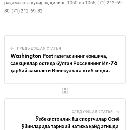
рақамларга қўнғироқ қилинг: 1050 ва 1055, (71) 212-69-
80, (71) 212-69-82
ПРЕДЫДУЩАЯ СТАТЬЯ
Washington Post газетасининг ёзишича,
санкциялар остида бўлган Россиянинг Ил-76
ҳарбий самолёти Венесуэлага етиб келди.
СЛЕДУЮЩАЯ СТАТЬЯ
Ўзбекистонлик ёш спортчилар Осиё
ўйинларида тарихий натижа қайд этишди