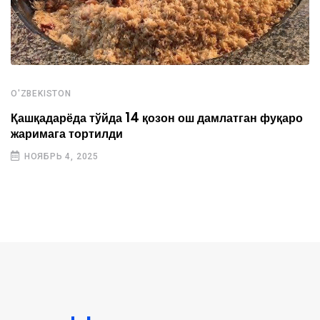
O'ZBEKISTON
Қашқадарёда тўйда 14 қозон ош дамлатган фуқаро
жаримага тортилди
НОЯБРЬ 4, 2025