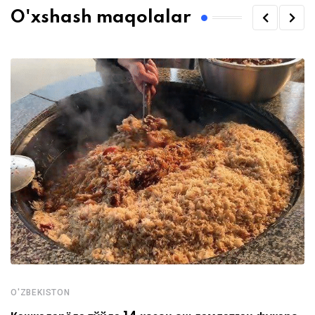
O'xshash maqolalar
O'ZBEKISTON