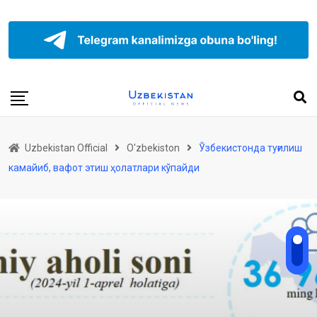
Uzbekistan Official
O'zbekiston
Ўзбекистонда туғилиш
камайиб, вафот этиш ҳолатлари кўпайди