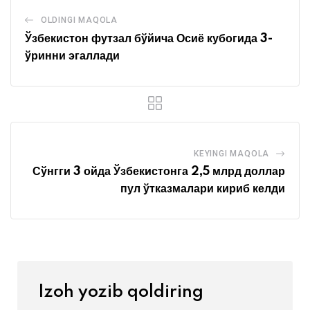
OLDINGI MAQOLA
Ўзбекистон футзал бўйича Осиё кубогида 3-
ўринни эгаллади
KEYINGI MAQOLA
Сўнгги 3 ойда Ўзбекистонга 2,5 млрд доллар
пул ўтказмалари кириб келди
Izoh yozib qoldiring