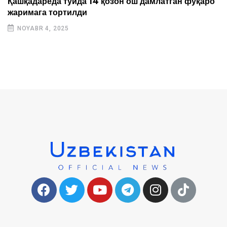
Қашқадарёда тўйда 14 қозон ош дамлатган фуқаро
жаримага тортилди
NOYABR 4, 2025