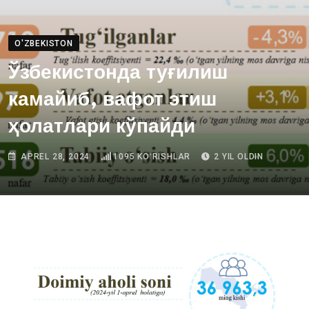
O'ZBEKISTON
Ўзбекистонда туғилиш
камайиб, вафот этиш
ҳолатлари кўпайди
APREL 28, 2024
1095
KOʻRISHLAR
2 YIL OLDIN