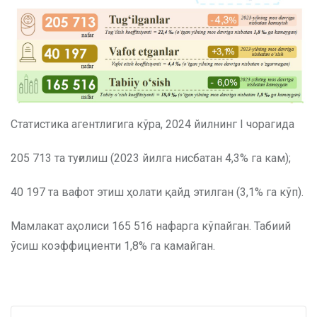
Статистика агентлигига кўра, 2024 йилнинг I чорагида
205 713 та туғилиш (2023 йилга нисбатан 4,3% га кам);
40 197 та вафот этиш ҳолати қайд этилган (3,1% га кўп).
Мамлакат аҳолиси 165 516 нафарга кўпайган. Табиий
ўсиш коэффициенти 1,8% га камайган.