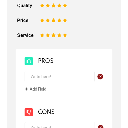
Quality
1
2
3
4
5
Price
1
2
3
4
5
Service
1
2
3
4
5
PROS
+
Add Field
CONS
+