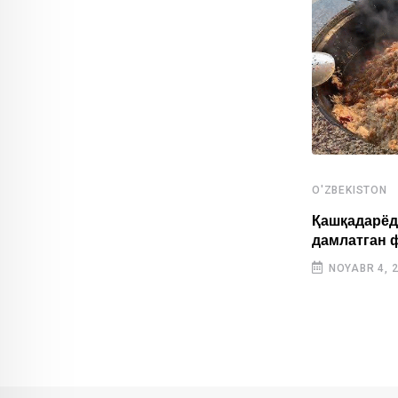
O'ZBEKISTON
,
O'ZBEKISTON
SPORT
Қашқадарёд
дамлатган 
Ўзбекистонлик ёш спортчилар Осиё
ўйинларида тарихий натижа қайд
NOYABR 4, 
этишди
OKTABR 31, 2025