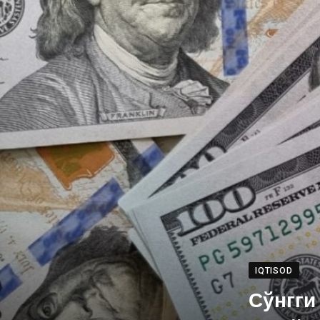
IQTISOD
Сўнгги