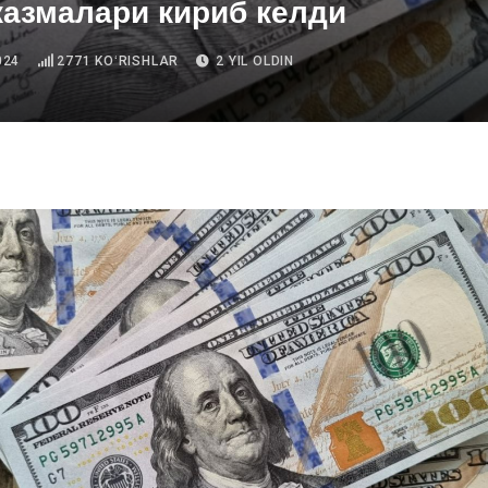
казмалари кириб келди
024
2771
KOʻRISHLAR
2 YIL OLDIN