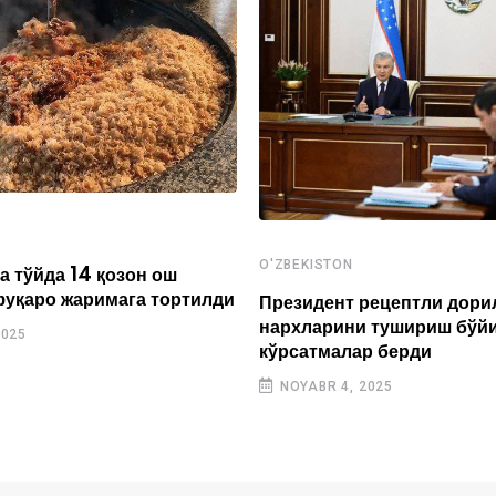
O'ZBEKISTON
а тўйда 14 қозон ош
фуқаро жаримага тортилди
Президент рецептли дори
нархларини тушириш бўй
2025
кўрсатмалар берди
NOYABR 4, 2025