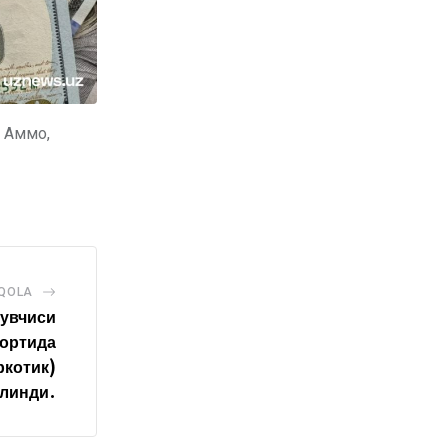
. Аммо,
AQOLA
чувчиси
ортида
ркотик)
олинди.