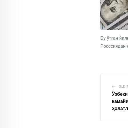
Бу ўтган йил
Росссиядан к
OLDI
Ўзбеки
камайи
ҳолатл