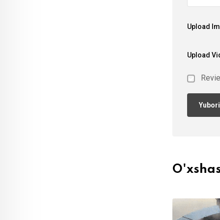
Upload I
Upload Vi
Revi
O'xsha