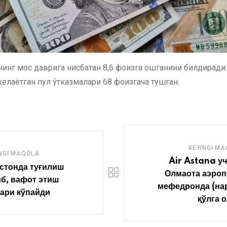
нинг мос даврига нисбатан 8,6 фоизга ошганини билдиради
елаётган пул ўтказмалари 68 фоизгача тушган.
KEYINGI M
NGI MAQOLA
Air Astana у
стонда туғилиш
Олмаота аэроп
б, вафот этиш
мефедронда (на
ари кўпайди
қўлга 