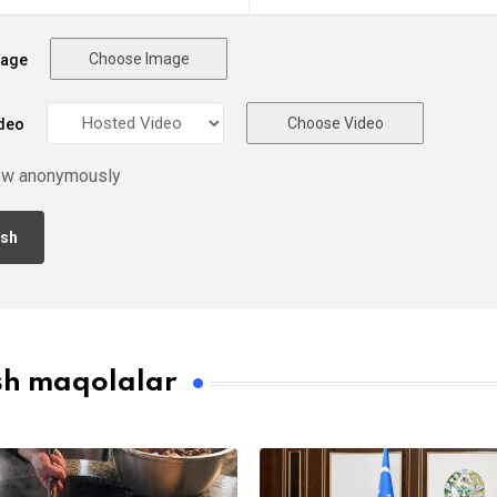
Choose Image
mage
Choose Video
deo
ew anonymously
sh maqolalar