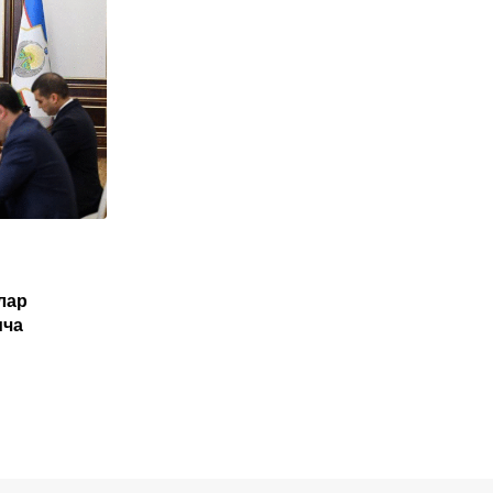
O'ZBEKISTON
лар
Туркия Ўзбекистон фуқаролари учун
ича
электрон виза жорий этиши мумкин
NOYABR 1, 2025