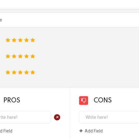
1
2
3
4
5
1
2
3
4
5
1
2
3
4
5
PROS
CONS
+
d Field
Add Field