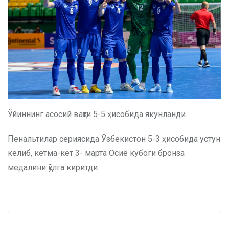
Ўйиннинг асосий вақти 5-5 ҳисобида якунланди.
Пенальтилар сериясида Ўзбекистон 5-3 ҳисобида устун
келиб, кетма-кет 3- марта Осиё кубоги бронза
медалини қўлга киритди.