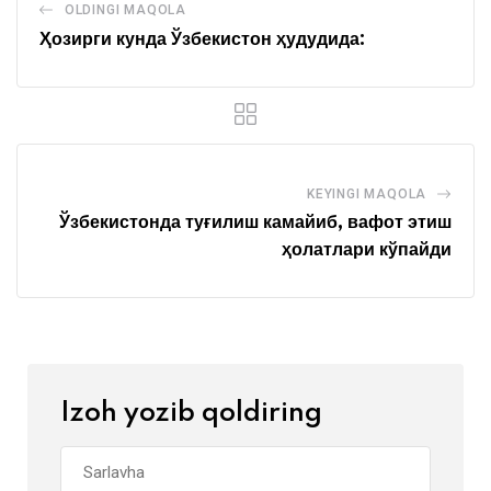
OLDINGI MAQOLA
Ҳозирги кунда Ўзбекистон ҳудудида:
KEYINGI MAQOLA
Ўзбекистонда туғилиш камайиб, вафот этиш
ҳолатлари кўпайди
Izoh yozib qoldiring