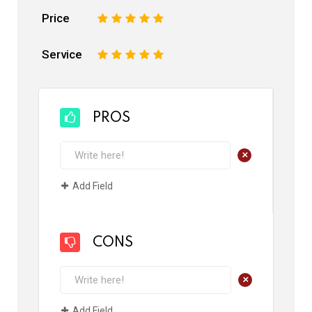
Price
1
2
3
4
5
Service
1
2
3
4
5
PROS
+
Add Field
CONS
+
Add Field