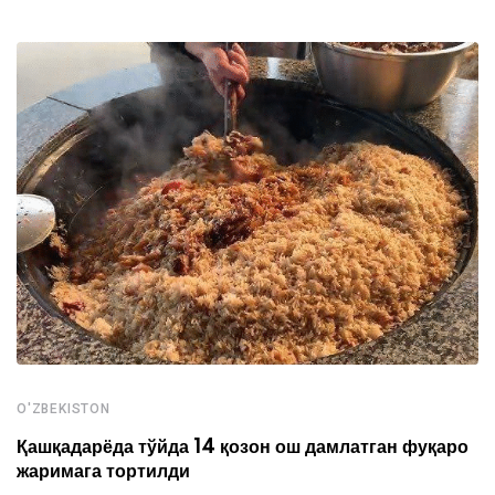
O'ZBEKISTON
Қашқадарёда тўйда 14 қозон ош дамлатган фуқаро
жаримага тортилди