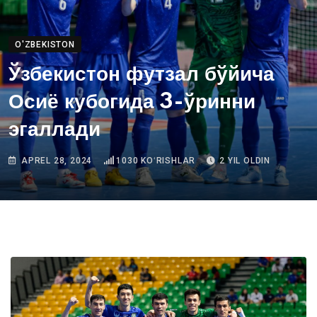
O'ZBEKISTON
Ўзбекистон футзал бўйича
Осиё кубогида 3-ўринни
эгаллади
APREL 28, 2024
1030
KOʻRISHLAR
2 YIL OLDIN