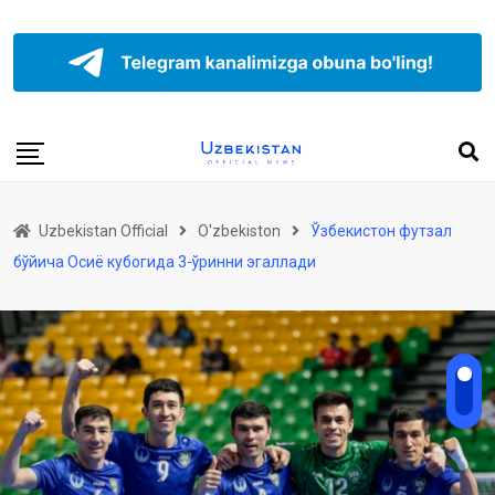
Uzbekistan Official
O'zbekiston
Ўзбекистон футзал
бўйича Осиё кубогида 3-ўринни эгаллади