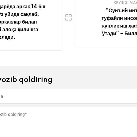
KEYINGI M
арёда эркак 14 ёш
“Сунъий ин
ўз уйида сақлаб,
туфайли инсо
эркаклар билан
кунлик иш ҳа
 алоқа қилишга
ўтади” – Билл
рлади.
yozib qoldiring