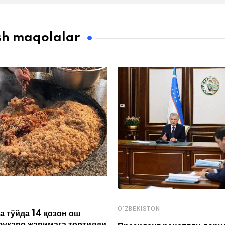
sh maqolalar
O'ZBEKISTON
а тўйда 14 қозон ош