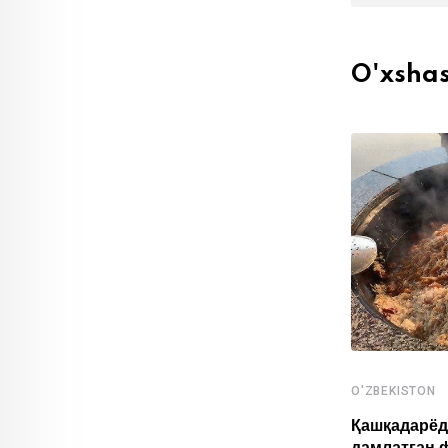
O'xsha
O'ZBEKISTON
,
O'ZBEKISTON
SPORT
Қашқадарёд