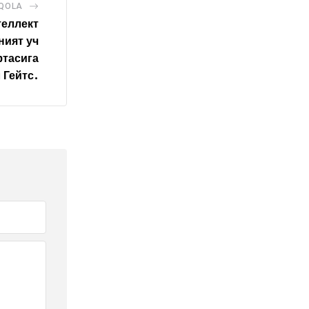
AQOLA
теллект
ният уч
фтасига
 Гейтс.