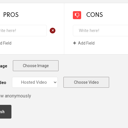
PROS
CONS
+
d Field
Add Field
Choose Image
mage
Choose Video
deo
ew anonymously