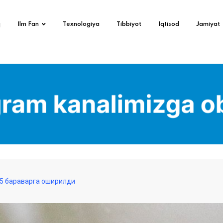
q
Ilm Fan
Texnologiya
Tibbiyot
Iqtisod
Jamiyat
,5 бараварга оширилди