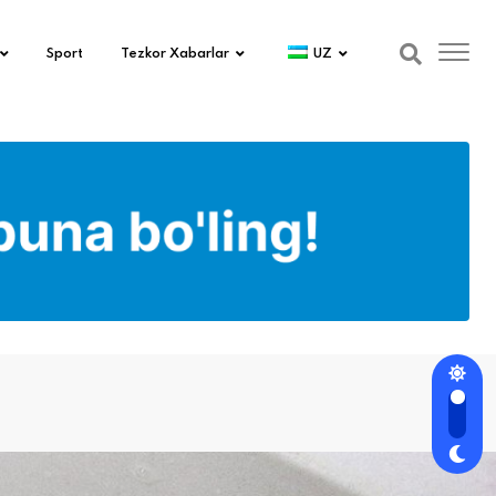
Sport
Tezkor Xabarlar
UZ