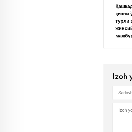
Қашқад
қизни 
турли 
жинсий
мажбу
Izoh 