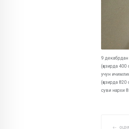
9 декабрдан 
(ҳозирда 400
учун ичимлик
(ҳозирда 820
суви нархи 8
OLDI