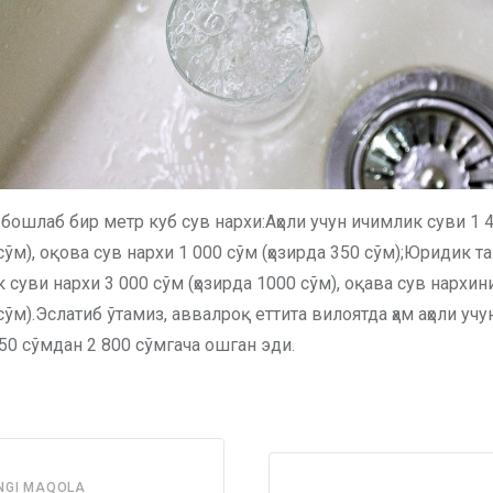
бошлаб бир метр куб сув нархи:Аҳоли учун ичимлик суви 1 
 сўм), оқова сув нархи 1 000 сўм (ҳозирда 350 сўм);Юридик 
 суви нархи 3 000 сўм (ҳозирда 1000 сўм), оқава сув нархин
 сўм).Эслатиб ўтамиз, аввалроқ еттита вилоятда ҳам аҳоли уч
50 сўмдан 2 800 сўмгача ошган эди.
NGI MAQOLA