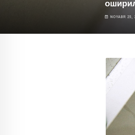
ошири
NOYABR 25, 