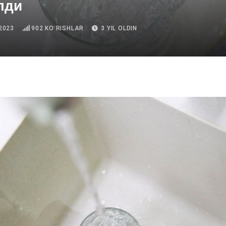
лди
2023
902
KOʻRISHLAR
3 YIL OLDIN