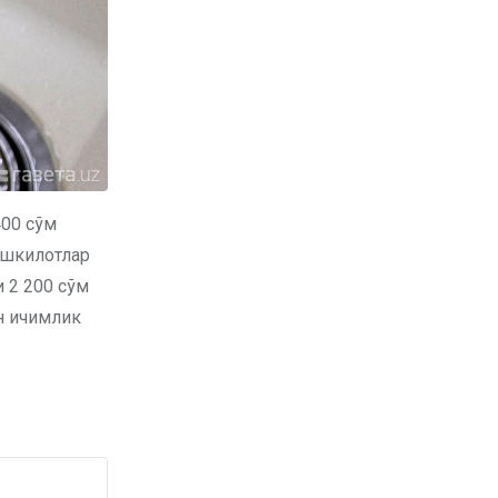
400 сўм
ташкилотлар
и 2 200 сўм
ун ичимлик