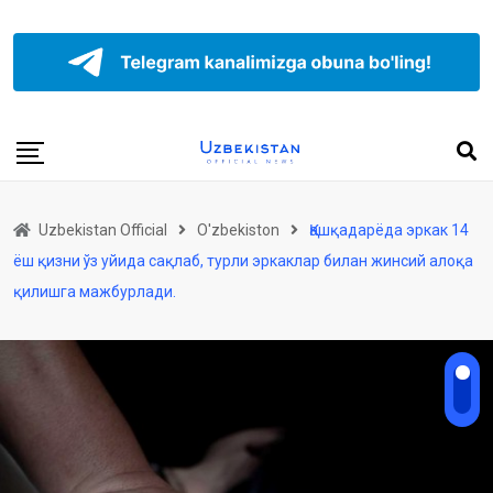
Uzbekistan Official
O'zbekiston
Қашқадарёда эркак 14
ёш қизни ўз уйида сақлаб, турли эркаклар билан жинсий алоқа
қилишга мажбурлади.