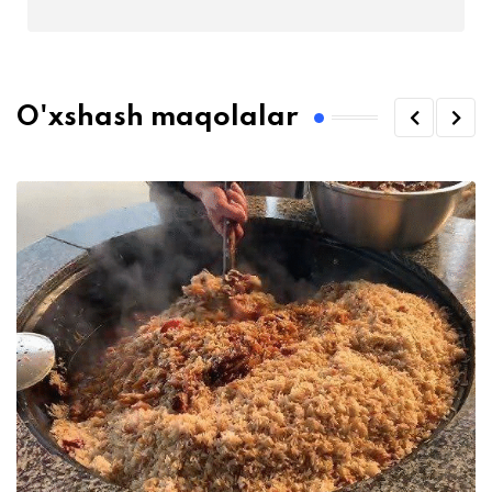
O'xshash maqolalar