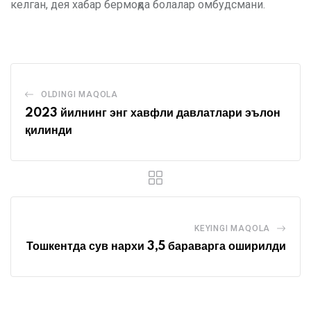
келган, дея хабар бермоқда болалар омбудсмани.
OLDINGI MAQOLA
2023 йилнинг энг хавфли давлатлари эълон
қилинди
KEYINGI MAQOLA
Тошкентда сув нархи 3,5 бараварга оширилди