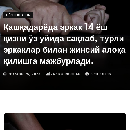
O'ZBEKISTON
Қашқадарёда эркак 14 ёш
қизни ўз уйида сақлаб, турли
эркаклар билан жинсий алоқа
қилишга мажбурлади.
NOYABR 25, 2023
742
KOʻRISHLAR
3 YIL OLDIN