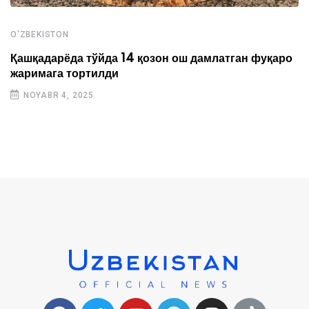
O'ZBEKISTON
Қашқадарёда тўйда 14 қозон ош дамлатган фуқаро
жаримага тортилди
NOYABR 4, 2025