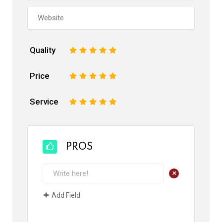
Quality
1
2
3
4
5
Price
1
2
3
4
5
Service
1
2
3
4
5
PROS
+
Add Field