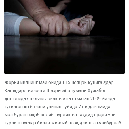
Жорий йилнинг май ойидан 15 ноябрь кунига қадар
Қашқадарё вилояти Шахрисабз тумани Хўжабоғ
қишлогида яшовчи эркак вояга етмаган 2009 йилда
туғилган қиз болани ўзининг уйида 7 ой давомида
мажбуран сақлаб келиб, зўрлик ва таҳдид орқали уни
турли шахслар билан жинсий алоқа қилишга мажбурлаб