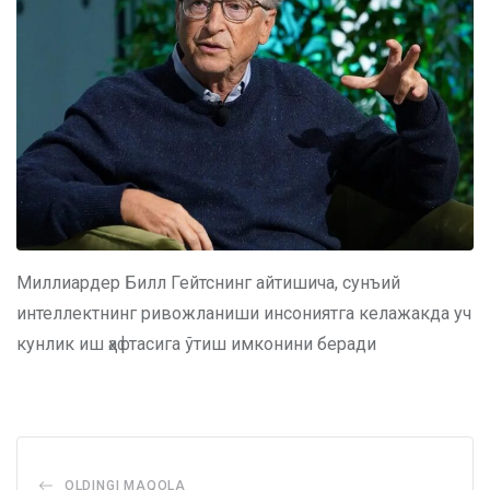
Миллиардер Билл Гейтснинг айтишича, сунъий
интеллектнинг ривожланиши инсониятга келажакда уч
кунлик иш ҳафтасига ўтиш имконини беради
OLDINGI MAQOLA