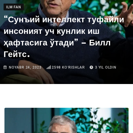
ILM FAN
“Сунъий интеллект туфайли
инсоният уч кунлик иш
ҳафтасига ўтади” – Билл
Гейтс.
NOYABR 24, 2023
2598
KOʻRISHLAR
3 YIL OLDIN