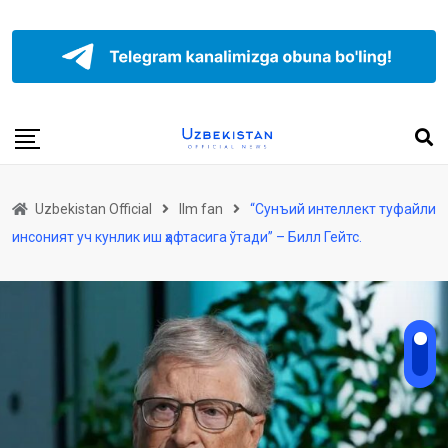
Uzbekistan Official
Ilm fan
“Сунъий интеллект туфайли
инсоният уч кунлик иш ҳафтасига ўтади” – Билл Гейтс.