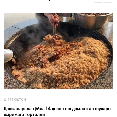
O'ZBEKISTON
Қашқадарёда тўйда 14 қозон ош дамлатган фуқаро
жаримага тортилди