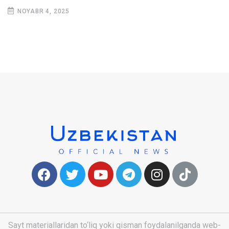
NOYABR 4, 2025
Sayt materiallaridan to‘liq yoki qisman foydalanilganda web-