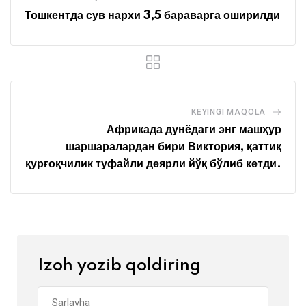
Тошкентда сув нархи 3,5 бараварга оширилди
KEYINGI MAQOLA
Африкада дунёдаги энг машҳур
шаршаралардан бири Виктория, қаттиқ
қурғоқчилик туфайли деярли йўқ бўлиб кетди.
Izoh yozib qoldiring