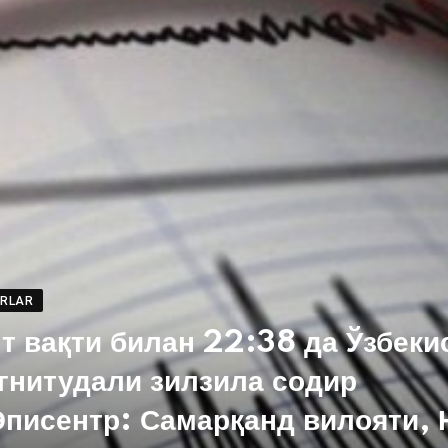
ARLAR
т вақти билан 22:38 да Ўзбеки
гнитудали зилзила содир
писентр: Самарқанд вилояти, 