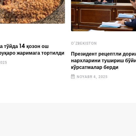
O'ZBEKISTON
а тўйда 14 қозон ош
фуқаро жаримага тортилди
Президент рецептли дори
нархларини тушириш бўй
2025
кўрсатмалар берди
NOYABR 4, 2025