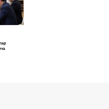
O'ZBEKISTON
лар
Туркия Ўзбекистон фуқаролари учун
ича
электрон виза жорий этиши мумкин
NOYABR 1, 2025