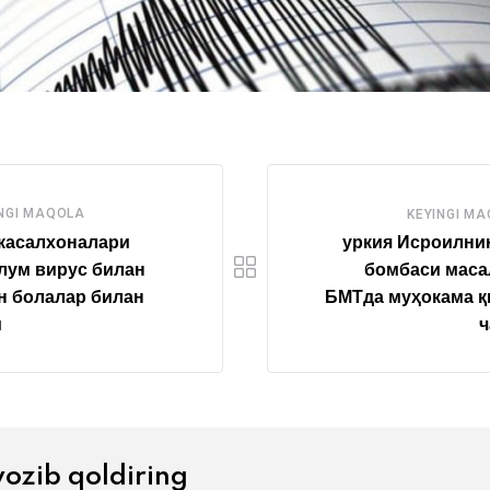
NGI MAQOLA
KEYINGI M
касалхоналари
уркия Исроилни
лум вирус билан
бомбаси маса
н болалар билан
БМТда муҳокама қ
м
ч
yozib qoldiring