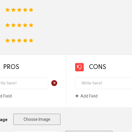
1
2
3
4
5
1
2
3
4
5
1
2
3
4
5
PROS
CONS
+
d Field
Add Field
Choose Image
mage