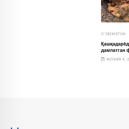
O'ZBEKISTON
,
O'ZBEKISTON
SPORT
Қашқадарёд
дамлатган 
Ўзбекистонлик ёш спортчилар Осиё
ўйинларида тарихий натижа қайд
NOYABR 4, 
этишди
OKTABR 31, 2025