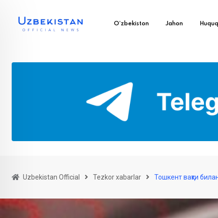
O’zbekiston
Jahon
Huqu
Uzbekistan Official
Tezkor xabarlar
Тошкент вақти била