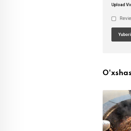
Upload Vi
Revi
O'xsha