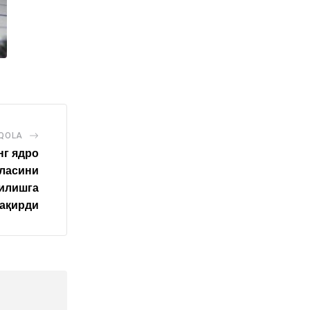
AQOLA
нг ядро
ласини
илишга
ақирди