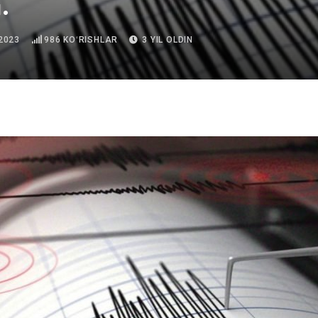
.
2023
986
KOʻRISHLAR
3 YIL OLDIN