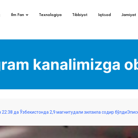
q
Ilm Fan
Texnologiya
Tibbiyot
Iqtisod
Jamiyat
н 22:38 да Ўзбекистонда 2,9 магнитудали зилзила содир бўлдиЭпис