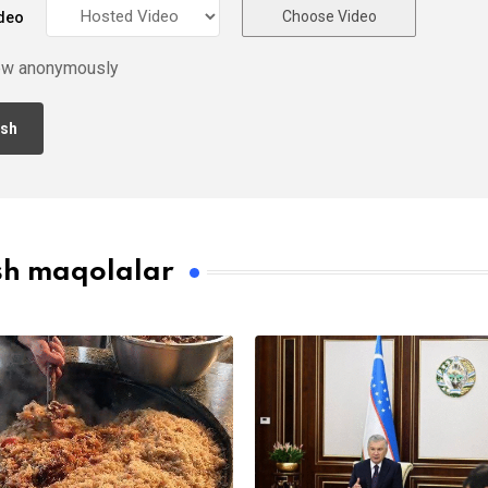
Choose Video
deo
ew anonymously
sh maqolalar