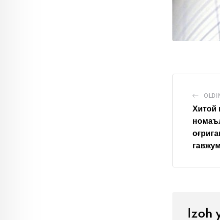
OLDI
Хитой 
номаъ
оғрига
гавжу
Izoh 