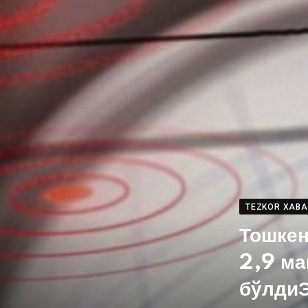
TEZKOR XAB
Тошкен
2,9 ма
бўлдиЭ