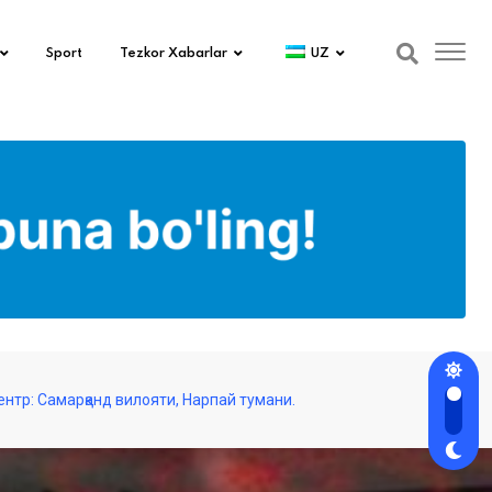
Sport
Tezkor Xabarlar
UZ
ентр: Самарқанд вилояти, Нарпай тумани.