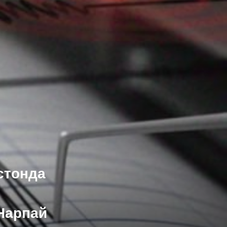
стонда
Нарпай