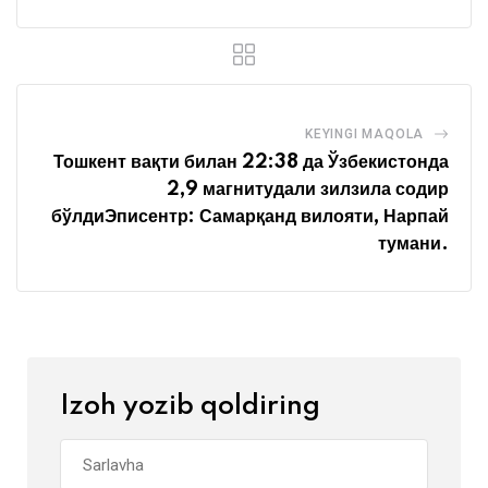
KEYINGI MAQOLA
Тошкент вақти билан 22:38 да Ўзбекистонда
2,9 магнитудали зилзила содир
бўлдиЭписентр: Самарқанд вилояти, Нарпай
тумани.
Izoh yozib qoldiring