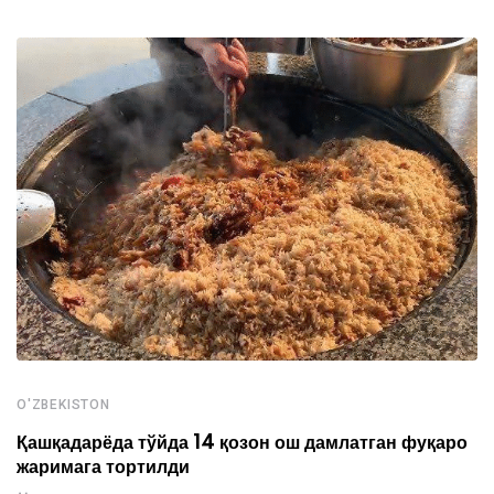
O'ZBEKISTON
Қашқадарёда тўйда 14 қозон ош дамлатган фуқаро
жаримага тортилди