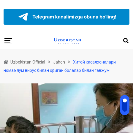
Uzbekistan Official
Jahon
Хитой касалхоналари
номаълум вирус билан оғриган болалар билан гавжум