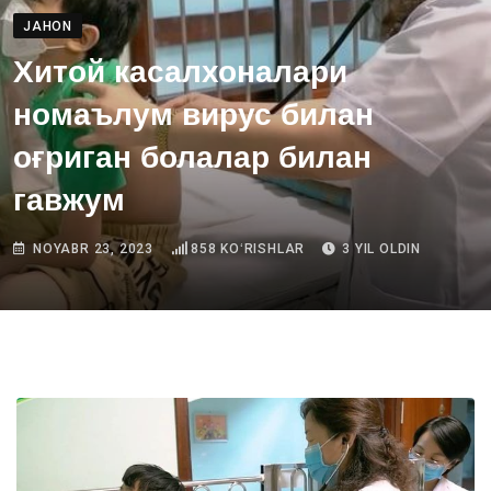
JAHON
Хитой касалхоналари
номаълум вирус билан
оғриган болалар билан
гавжум
NOYABR 23, 2023
858
KOʻRISHLAR
3 YIL OLDIN