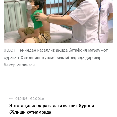
ЖССТ Пекиндан касаллик ҳақида батафсил маълумот
сўраган. Хитойнинг кўплаб мактабларида дарслар
бекор қилинган.
OLDINGI MAQOLA
Эртага қизил даражадаги магнит бўрони
бўлиши кутилмоқда