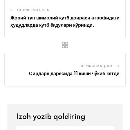
OLDINGI MAQOLA
Жорий тун шимолий қутб доираси атрофидаги
ҳудудларда қутб ёғдулари кўринди.
KEYINGI MAQOLA
Сирдарё дарёсида 11 киши чўкиб кетди
Izoh yozib qoldiring