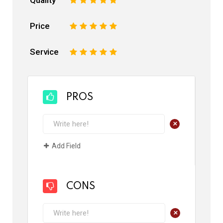
Quality
1
2
3
4
5
Price
1
2
3
4
5
Service
1
2
3
4
5
PROS
+
Add Field
CONS
+