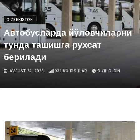
O'ZBEKISTON
Автобусларда йўловчиларни
тунда ташишга рухсат
берилади
AVGUST 22, 2023
931
KOʻRISHLAR
3 YIL OLDIN