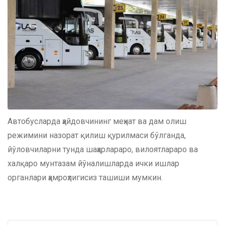
Автобусларда ҳайдовчининг меҳнат ва дам олиш
режимини назорат қилиш қурилмаси бўлганда,
йўловчиларни тунда шаҳарлараро, вилоятлараро ва
халқаро мунтазам йўналишларда ички ишлар
органлари ҳамроҳлигисиз ташиши мумкин.