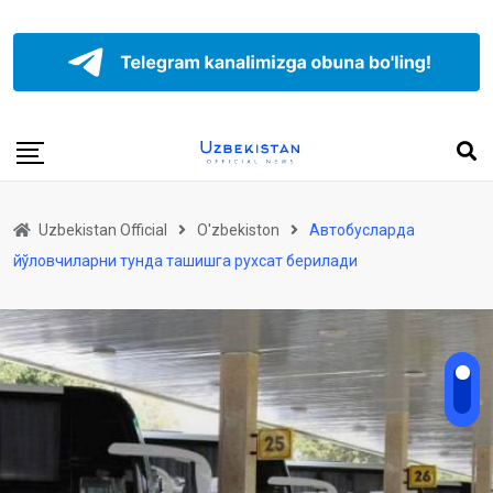
Uzbekistan Official
O'zbekiston
Автобусларда
йўловчиларни тунда ташишга рухсат берилади