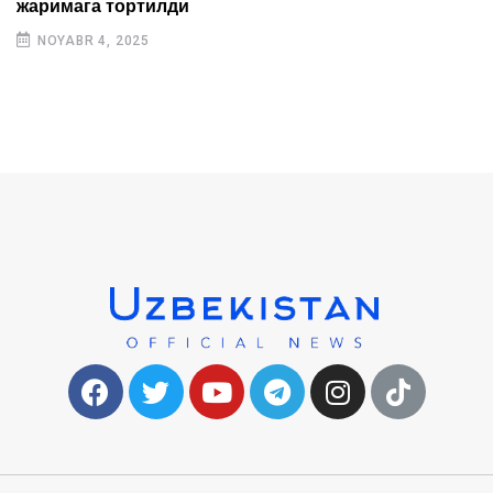
жаримага тортилди
NOYABR 4, 2025