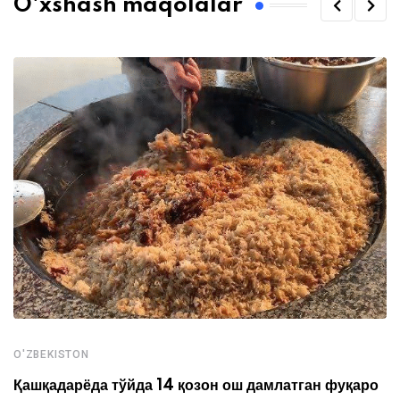
O'xshash maqolalar
O'ZBEKISTON
Қашқадарёда тўйда 14 қозон ош дамлатган фуқаро