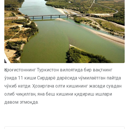
Қозоғистоннинг Туркистон вилоятида бир вақтнинг
ўзида 11 киши Сирдарё дарёсида чўмилаётган пайтда
чўкиб кетди. Ҳозиргача олти кишининг жасади сувдан
олиб чиқилган, яна беш кишини қидириш ишлари
давом этмоқда.