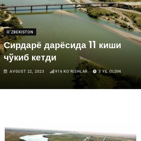
O'ZBEKISTON
Сирдарё дарёсида 11 киши
чўкиб кетди
AVGUST 22, 2023
916
KOʻRISHLAR
3 YIL OLDIN