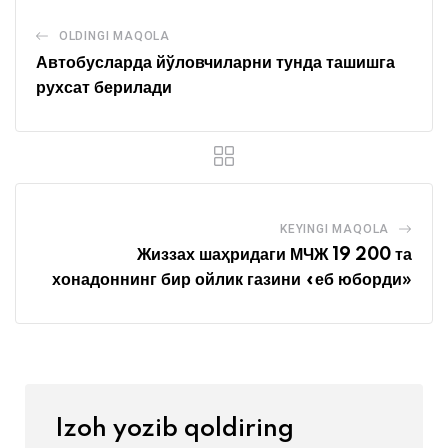
OLDINGI MAQOLA
Автобусларда йўловчиларни тунда ташишга
рухсат берилади
KEYINGI MAQOLA
Жиззах шаҳридаги МЧЖ 19 200 та
хонадоннинг бир ойлик газини «еб юборди»
Izoh yozib qoldiring