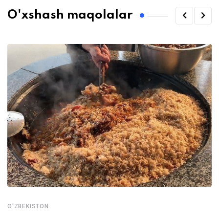
O'xshash maqolalar
O'ZBEKISTON