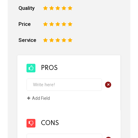
Quality
1
2
3
4
5
Price
1
2
3
4
5
Service
1
2
3
4
5
PROS
+
Add Field
CONS