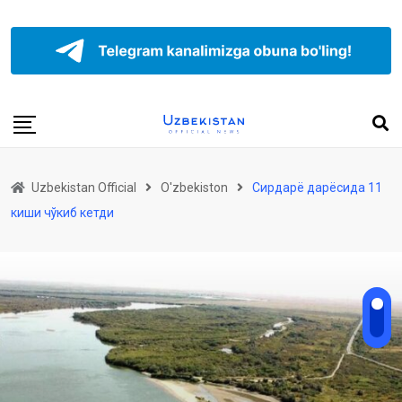
Uzbekistan Official
O'zbekiston
Сирдарё дарёсида 11
киши чўкиб кетди