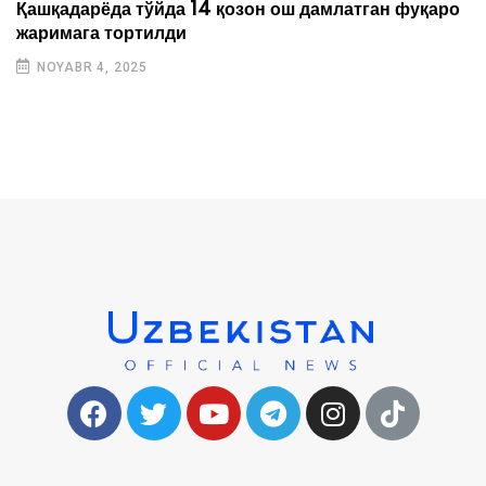
Қашқадарёда тўйда 14 қозон ош дамлатган фуқаро
жаримага тортилди
NOYABR 4, 2025