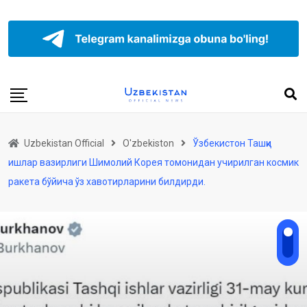
Uzbekistan Official
O'zbekiston
Ўзбекистон Ташқи
ишлар вазирлиги Шимолий Корея томонидан учирилган космик
ракета бўйича ўз хавотирларини билдирди.