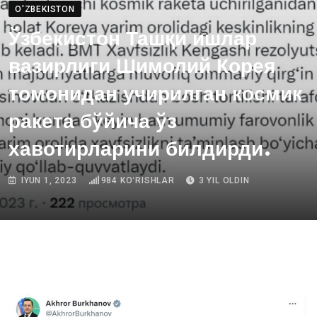
O'ZBEKISTON
Ўзбекистон Ташқи ишлар
вазирлиги Шимолий Корея
томонидан учирилган космик
ракета бўйича ўз
хавотирларини билдирди.
IYUN 1, 2023
984
KOʻRISHLAR
3 YIL OLDIN