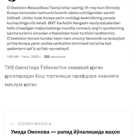
ТИВ баёнотида Ўзбекистон оммавий қирғин
қуролларидан бош тортилиши тарафдори эканлиги
маълум қилган.
OLDINGI MAQOLA
Умида Омонова — рапид йўналишида жаҳон