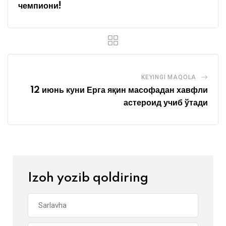
чемпиони!
KEYINGI MAQOLA
12 июнь куни Ерга яқин масофадан хавфли
астероид учиб ўтади
Izoh yozib qoldiring