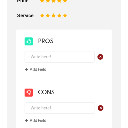
Price
1
2
3
4
5
Service
1
2
3
4
5
PROS
+
Add Field
CONS
+
Add Field