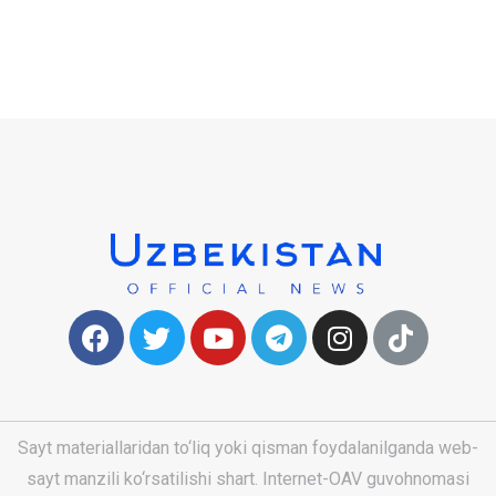
Sayt materiallaridan to‘liq yoki qisman foydalanilganda web-
sayt manzili ko‘rsatilishi shart. Internet-OAV guvohnomasi