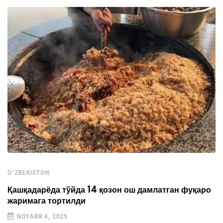
O'ZBEKISTON
Қашқадарёда тўйда 14 қозон ош дамлатган фуқаро
жаримага тортилди
NOYABR 4, 2025