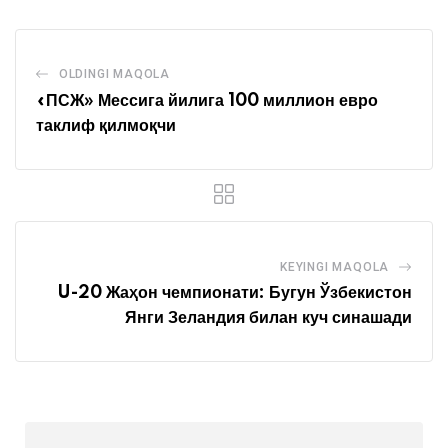
OLDINGI MAQOLA
«ПСЖ» Мессига йилига 100 миллион евро
таклиф қилмоқчи
KEYINGI MAQOLA
U-20 Жаҳон чемпионати: Бугун Ўзбекистон
Янги Зеландия билан куч синашади