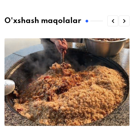
O'xshash maqolalar