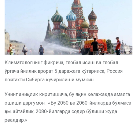
Климатологнинг фикрича, глобал исиш ва глобал
ўртача йиллик ҳарорат 5 даражага кўтарилса, Россия
пойтахти Сибирга кўчирилиши мумкин.
Унинг аниқлик киритишича, бу яқин келажакда амалга
ошиши даргумон. «Бу 2050 ва 2060-йилларда бўлмаса
ҳам, айтайлик, 2080-йилларда содир бўлиши жуда
реалдир.»