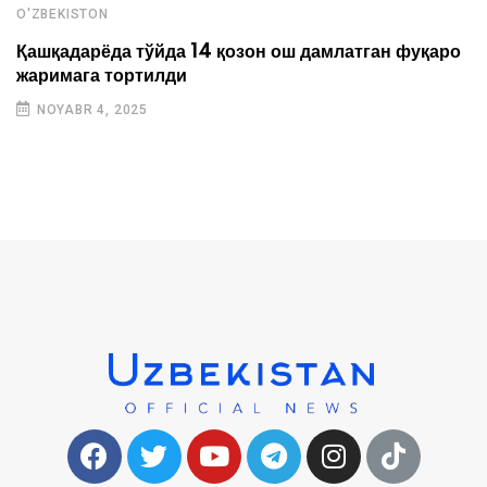
O'ZBEKISTON
Қашқадарёда тўйда 14 қозон ош дамлатган фуқаро
жаримага тортилди
NOYABR 4, 2025