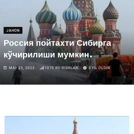
JAHON
Россия пойтахти Сибирга
кўчирилиши мумкин.
MAY 23, 2023
1075
KOʻRISHLAR
3 YIL OLDIN