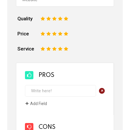
Quality
1
2
3
4
5
Price
1
2
3
4
5
Service
1
2
3
4
5
PROS
+
Add Field
CONS