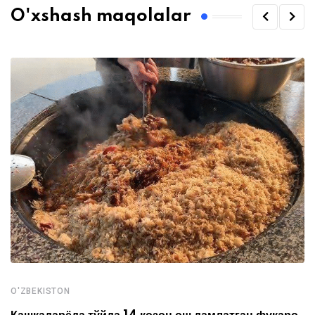
O'xshash maqolalar
O'ZBEKISTON