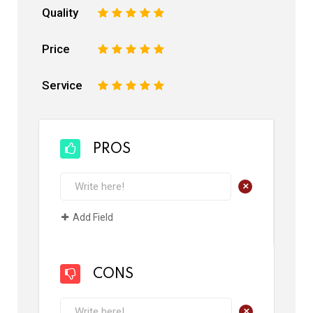
Quality
1
2
3
4
5
Price
1
2
3
4
5
Service
1
2
3
4
5
PROS
+
Add Field
CONS
+