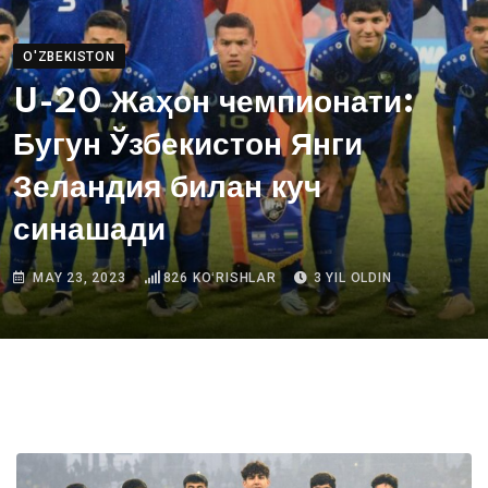
O'ZBEKISTON
U-20 Жаҳон чемпионати:
Бугун Ўзбекистон Янги
Зеландия билан куч
синашади
MAY 23, 2023
826
KOʻRISHLAR
3 YIL OLDIN