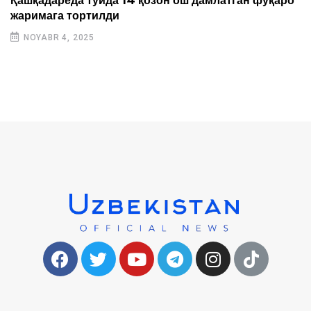
Қашқадарёда тўйда 14 қозон ош дамлатган фуқаро
жаримага тортилди
NOYABR 4, 2025