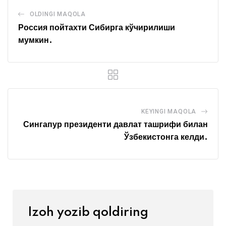
OLDINGI MAQOLA
Россия пойтахти Сибирга кўчирилиши
мумкин.
KEYINGI MAQOLA
Сингапур президенти давлат ташрифи билан
Ўзбекистонга келди.
Izoh yozib qoldiring