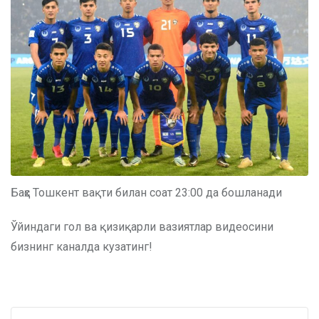
Баҳс Тошкент вақти билан соат 23:00 да бошланади
Ўйиндаги гол ва қизиқарли вазиятлар видеосини
бизнинг каналда кузатинг!