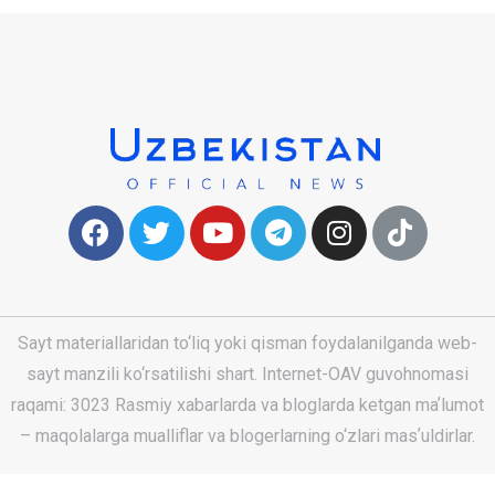
Sayt materiallaridan to‘liq yoki qisman foydalanilganda web-
sayt manzili ko‘rsatilishi shart. Internet-OAV guvohnomasi
raqami: 3023 Rasmiy xabarlarda va bloglarda ketgan maʼlumot
– maqolalarga mualliflar va blogerlarning o‘zlari masʼuldirlar.