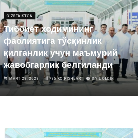
O'ZBEKISTON
Тиббиёт ходимининг
фаолиятига тўсқинлик
қилганлик учун маъмурий
жавобгарлик белгиланди
MART 28, 2023
785
KOʻRISHLAR
3 YIL OLDIN