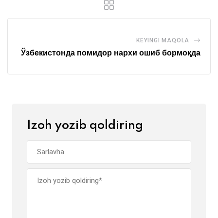
KEYINGI MAQOLA
Ўзбекистонда помидор нархи ошиб бормоқда
Izoh yozib qoldiring