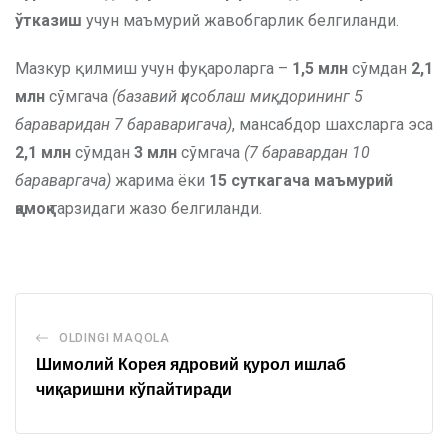
ўтказиш
учун маъмурий жавобгарлик белгиланди.
Мазкур қилмиш учун фуқароларга –
1,5 млн
сўмдан
2,1
млн
сўмгача
(базавий ҳисоблаш миқдорининг 5
бараваридан 7 бараваригача)
, мансабдор шахсларга эса
2,1 млн
сўмдан
3 млн
сўмгача
(7 баравардан 10
бараваргача)
жарима ёки
15 суткагача маъмурий
қамоқ
тарзидаги жазо белгиланди.
OLDINGI MAQOLA
Шимолий Корея ядровий қурол ишлаб
чиқаришни кўпайтиради