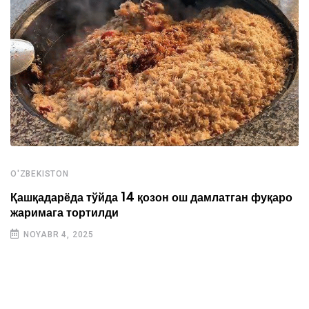
O'ZBEKISTON
Қашқадарёда тўйда 14 қозон ош дамлатган фуқаро
жаримага тортилди
NOYABR 4, 2025