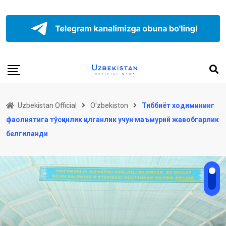
Uzbekistan Official
O'zbekiston
Тиббиёт ходимининг
фаолиятига тўсқинлик қилганлик учун маъмурий жавобгарлик
белгиланди