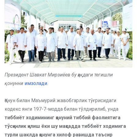
Президент Шавкат Мирзиёев бу ҳақдаги тегишли
қонунни
имзолади.
Қонун билан Маъмурий жавобгарлик тўғрисидаги
кодекс янги 197-7-модда билан тўлдирилиб, унда
тиббиёт ходимининг қонуний тиббий фаолиятига
тўсқинлик қилиш ёки шу мақсадда тиббиёт ходимига
турли шаклда қонунга хилоф равишда таъсир