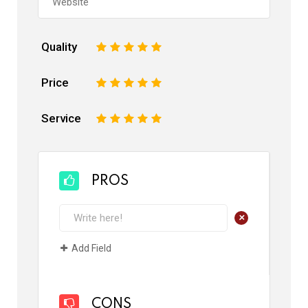
Quality
1
2
3
4
5
Price
1
2
3
4
5
Service
1
2
3
4
5
PROS
+
Add Field
CONS