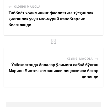
OLDINGI MAQOLA
Тиббиёт ходимининг фаолиятига тўсқинлик
қилганлик учун маъмурий жавобгарлик
белгиланди
KEYINGI MAQOLA
Ўзбекистонда болалар ўлимига сабаб бўлган
Марион Биотеч компанияси лицензияси бекор
қилинди