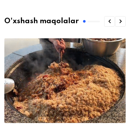
O'xshash maqolalar