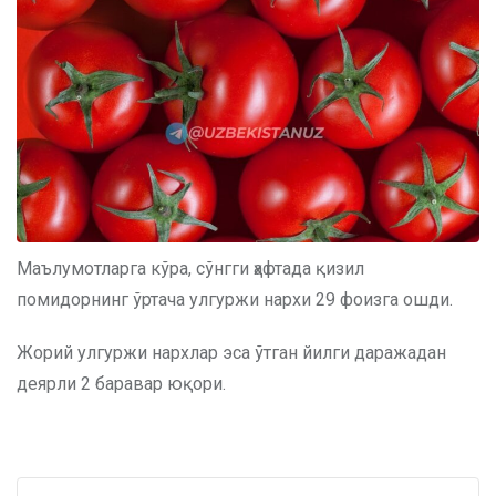
Маълумотларга кўра, сўнгги ҳафтада қизил
помидорнинг ўртача улгуржи нархи 29 фоизга ошди.
Жорий улгуржи нархлар эса ўтган йилги даражадан
деярли 2 баравар юқори.