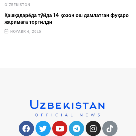
O'ZBEKISTON
Қашқадарёда тўйда 14 қозон ош дамлатган фуқаро
жаримага тортилди
NOYABR 4, 2025