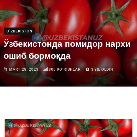
O'ZBEKISTON
Ўзбекистонда помидор нархи
ошиб бормоқда
MART 28, 2023
800
KOʻRISHLAR
3 YIL OLDIN