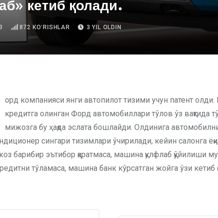
аб» кетиб қолади.
3
872
KOʻRISHLAR
3 YIL OLDIN
кредитга олинган Форд автомобиллари тўлов ўз вақтида т
мижозга бу ҳақда эслата бошлайди. Олдинига автомобилни
ндиционер сингари тизимлари ўчирилади, кейин салонга ёқ
жоз барибир эътибор қаратмаса, машина қулфлаб қўйилиши м
едитни тўламаса, машина банк кўрсатган жойга ўзи кетиб қ