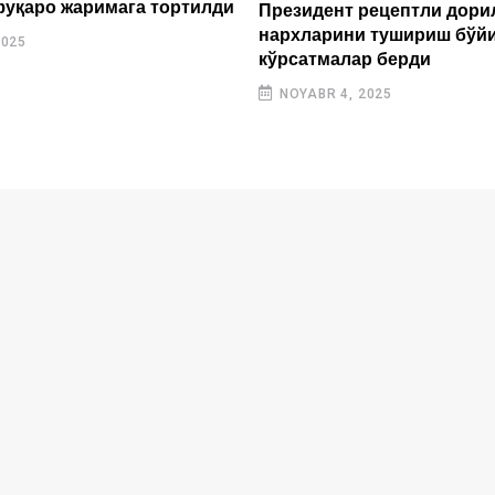
фуқаро жаримага тортилди
Президент рецептли дори
нархларини тушириш бўй
2025
кўрсатмалар берди
NOYABR 4, 2025