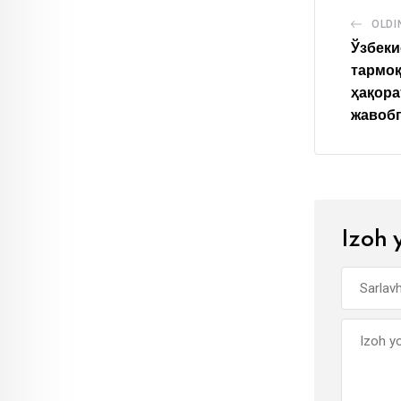
OLDI
Ўзбеки
тармо
ҳақора
жавобг
Izoh 