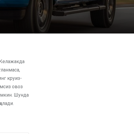
ўланмаса,
нг круиз-
имсиз овоз
умкин. Шунда
олади.