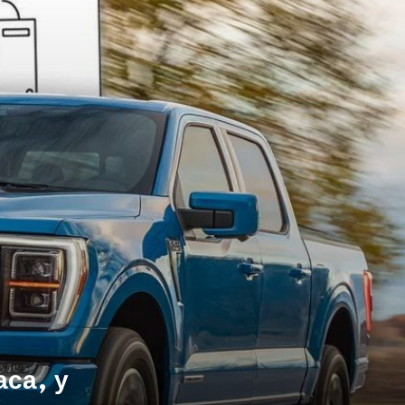
са, у