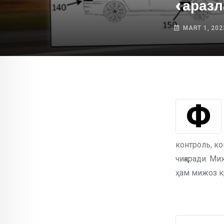
«аразл
MART 1, 202
Форд компанияси янги автопилот тизими учун патент олди. Келажакда
контроль, ко
чиқаради. Ми
ҳам мижоз кр