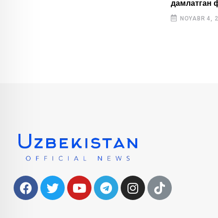
дамлатган 
Ўзбекистонлик ёш спортчилар Осиё
ўйинларида тарихий натижа қайд
NOYABR 4, 
этишди
OKTABR 31, 2025