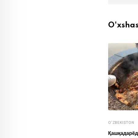
O'xsha
O'ZBEKISTON
,
O'ZBEKISTON
SPORT
Қашқадарёд