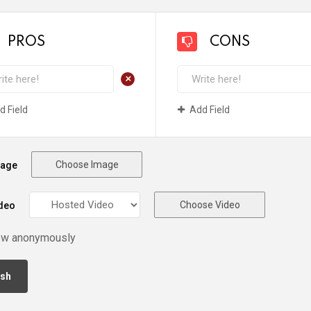
PROS
CONS
+
d Field
Add Field
Choose Image
mage
Choose Video
deo
ew anonymously