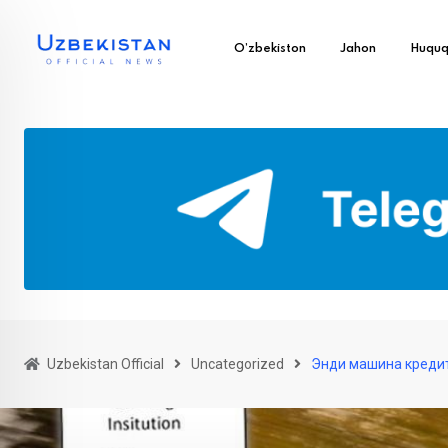
O’zbekiston
Jahon
Huqu
Uzbekistan Official
Uncategorized
Энди машина кредити