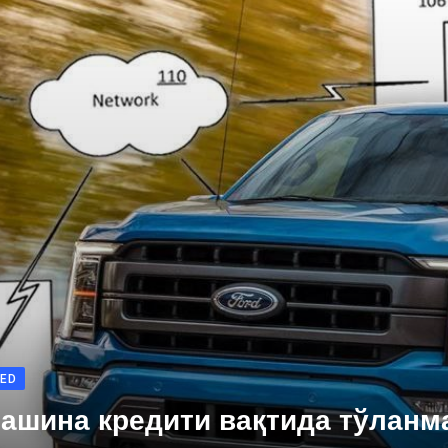
ED
ашина кредити вақтида тўланма