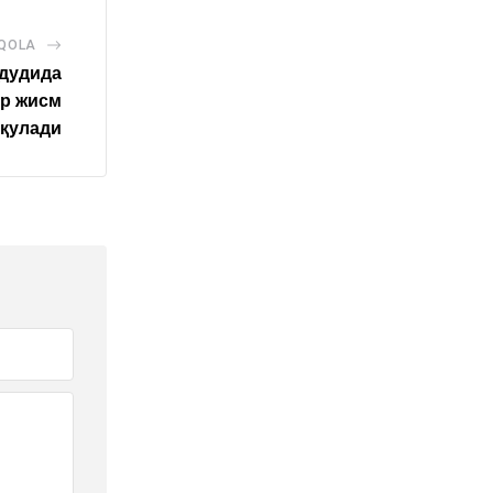
AQOLA
удудида
р жисм
қулади