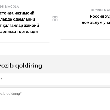
NGI MAQOLA
KEYINGI M
стонда ижтимоий
Россия ҳ
қларда одамларни
номаълум уча
т қилганлар жиноий
арликка тортилади
yozib qoldiring