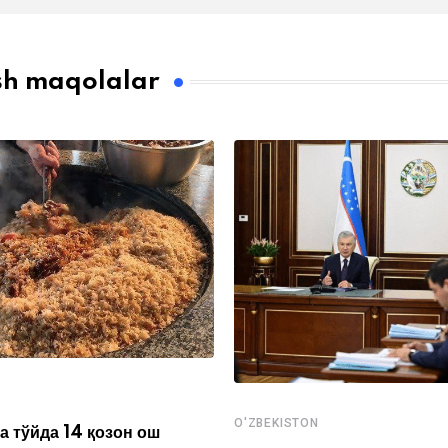
sh maqolalar
O'ZBEKISTON
а тўйда 14 қозон ош