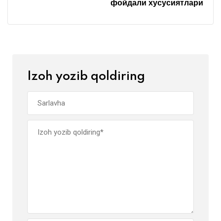
фойдали хусусиятлари
Izoh yozib qoldiring