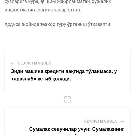
сўзларига кўра, ҳеч ким жабрланмаган, хўжалик
иншоотларига озгина зарар етган.
Ҳодиса жойида тезкор гуруҳ ўрганиш ўтказяпти.
OLDINGI MAQOLA
Энди машина кредити вақтида тўланмаса, у
«аразлаб» кетиб қолади.
KEYINGI MAQOLA
Сумалак севучилар учун: Сумалакнинг