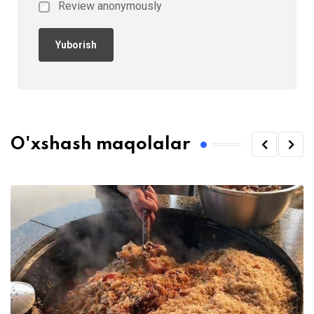
Review anonymously
O'xshash maqolalar