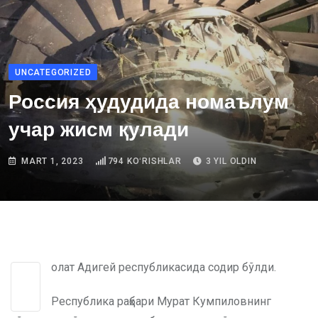
UNCATEGORIZED
Россия ҳудудида номаълум
учар жисм қулади
MART 1, 2023
794
KOʻRISHLAR
3 YIL OLDIN
Ҳолат Адигей республикасида содир бўлди.
Республика раҳбари Мурат Кумпиловнинг