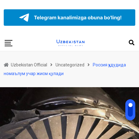
Uzbekistan Official
Uncategorized
Россия ҳудудида
номаълум учар жисм қулади