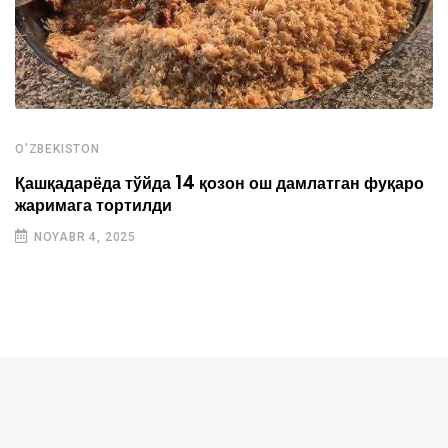
O'ZBEKISTON
Қашқадарёда тўйда 14 қозон ош дамлатган фуқаро
жаримага тортилди
NOYABR 4, 2025