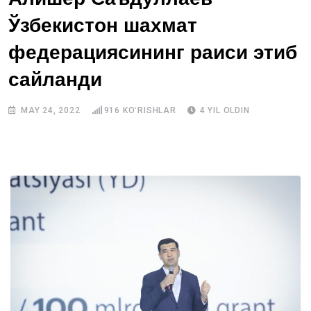
Ўзбекистон шахмат
федерациясининг раиси этиб
сайланди
MAY 24, 2022
916
KOʻRISHLAR
4 YIL OLDIN