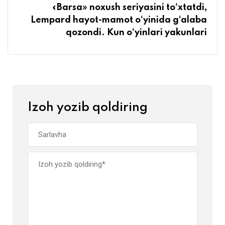
«Barsa» noxush seriyasini to‘xtatdi,
Lempard hayot-mamot o‘yinida g‘alaba
qozondi. Kun o‘yinlari yakunlari
Izoh yozib qoldiring