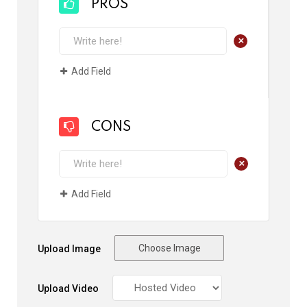
PROS
+
Add Field
CONS
+
Add Field
Choose Image
Upload Image
Upload Video