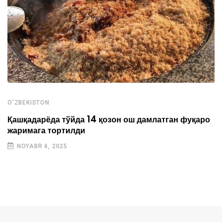
O'ZBEKISTON
Қашқадарёда тўйда 14 қозон ош дамлатган фуқаро
жаримага тортилди
NOYABR 4, 2025