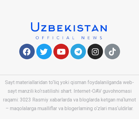
Sayt materiallaridan to‘liq yoki qisman foydalanilganda web-
sayt manzili ko‘rsatilishi shart. Internet-OAV guvohnomasi
raqami: 3023 Rasmiy xabarlarda va bloglarda ketgan maʼlumot
– maqolalarga mualliflar va blogerlarning o‘zlari masʼuldirlar.