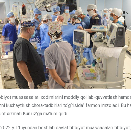
bbiyot muassasalari xodimlarini moddiy qo‘llab-quvvatlash hamd
shni kuchaytirish chora-tadbirlari to‘g‘risida” farmon imzoladi. Bu
uot xizmati Kun.uz’ga ma’lum qildi.
, 2022 yil 1 iyundan boshlab davlat tibbiyot muassasalari tibbiyot,