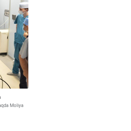
a
 haqda Moliya