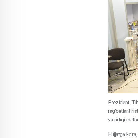
Prezident “Ti
rag‘batlantiri
vazirligi matb
Hujjatga ko‘ra