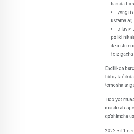
hamda bosh
yangi i
ustamalar;
oilaviy 
poliklinika
ikkinchi s
foizigacha 
Endilikda barc
tibbiy ko‘rikd
tomoshalariga 
Tibbiyot muas
murakkab oper
qo‘shimcha ust
2022 yil 1 se