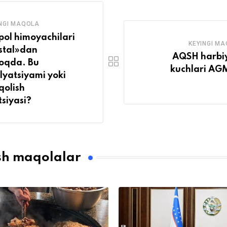
NGI MAQOLA
ol himoyachilari
KEYINGI M
stal»dan
AQSH harbi
oqda. Bu
kuchlari AG
lyatsiyami yoki
qolish
siyasi?
sh maqolalar