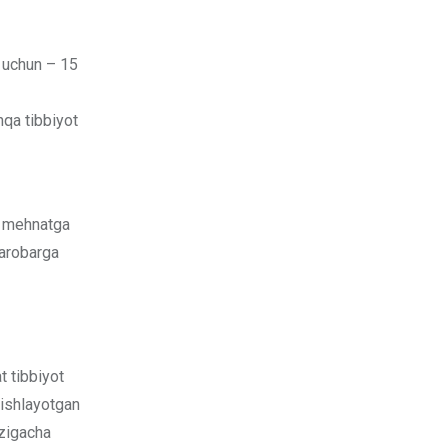
i uchun – 15
hqa tibbiyot
i mehnatga
barobarga
t tibbiyot
 ishlayotgan
izigacha