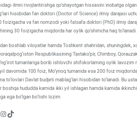
idagi ilmni rivojlantirishga qo‘shayotgan hissasini inobatga olgan
‘lari hisobidan fan doktori (Doctor of Science) ilmiy darajasi uc
 foizigacha va fan nomzodi yoki falsafa doktori (PhD) ilmiy dara
ining 30 foizigacha miqdorda har oylik qo‘shimcha haq to‘lanadi.
ldan boshlab viloyatlar hamda Toshkent shahridan, shuningdek, xo
Qoraqalpog‘iston Respublikasining Taxtako‘pir, Chimboy, Qorauzak
ng‘irot tumanlariga borib ishlovchi shifokorlarning oylik lavozi
 yil davomida 100 foiz, Mo‘ynoq tumanida esa 200 foiz miqdorid
ma to‘lovlari Davlat budjeti mablag‘lari hisobidan to‘lanadi. Bu ust
r boshqa hududda kamida ikki yil ishlagan hamda kamida ikkinchi 
ga ega bo‘lgan bo‘lishi lozim.