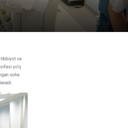
oifasi yo‘q
shgan soha
lanadi.