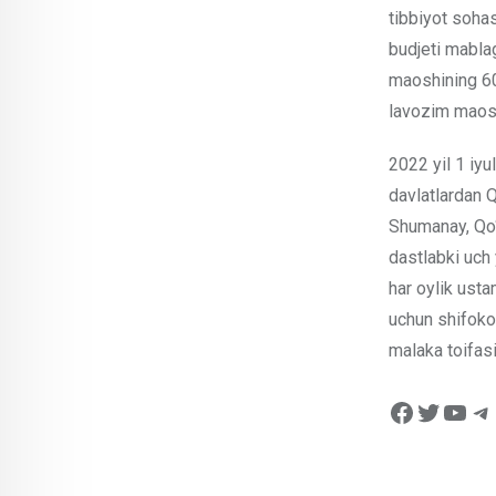
tibbiyot sohas
budjeti mablag
maoshining 60
lavozim maosh
2022 yil 1 iyu
davlatlardan 
Shumanay, Qo‘
dastlabki uch
har oylik usta
uchun shifoko
malaka toifasi