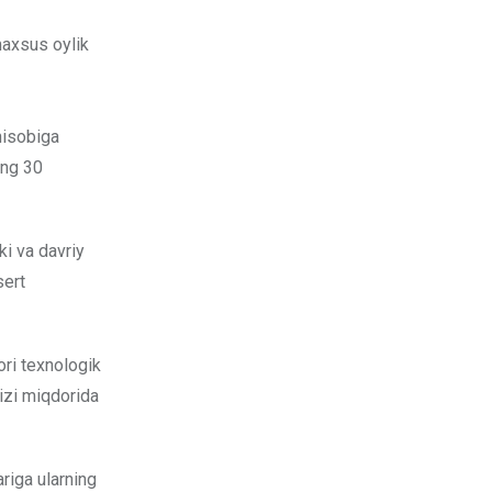
maxsus oylik
hisobiga
ing 30
ki va davriy
sert
ri texnologik
izi miqdorida
riga ularning