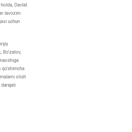
 holda, Davlat
hun lavozim
jasi uchun
rijiy
, Bo‘zatov,
m maoshiga
a qo‘shimcha
amalarni olish
darajali