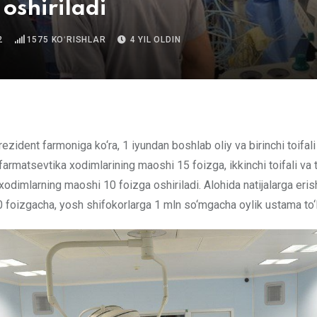
 oshiriladi
2
1575
KOʻRISHLAR
4 YIL OLDIN
farmatsevtika xodimlarining maoshi 15 foizga, ikkinchi toifali va t
xodimlarning maoshi 10 foizga oshiriladi. Alohida natijalarga eri
0 foizgacha, yosh shifokorlarga 1 mln so‘mgacha oylik ustama to‘