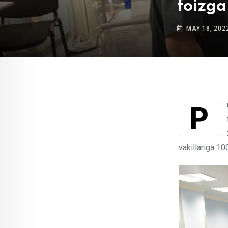
foizga
MAY 18, 202
Prezident farmoniga ko‘ra, 1 iyundan boshlab oliy va birinchi toifali tibbiyot va
vakillariga 10