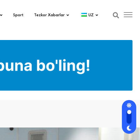
Sport
Tezkor Xabarlar
UZ