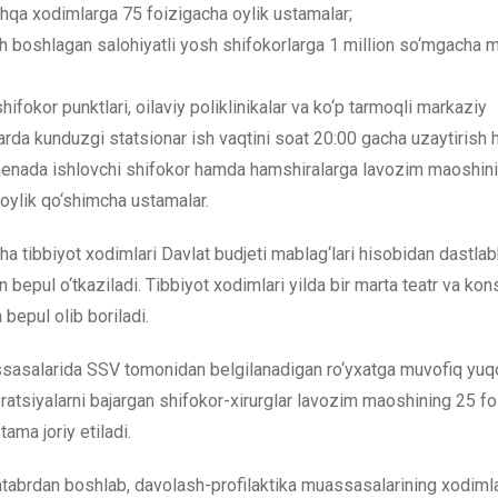
qa xodimlarga 75 foizigacha oylik ustamalar;
sh boshlagan salohiyatli yosh shifokorlarga 1 million so‘mgacha 
shifokor punktlari, oilaviy poliklinikalar va ko‘p tarmoqli markaziy
larda kunduzgi statsionar ish vaqtini soat 20:00 gacha uzaytirish 
menada ishlovchi shifokor hamda hamshiralarga lavozim maoshin
oylik qo‘shimcha ustamalar.
ha tibbiyot xodimlari Davlat budjeti mablag‘lari hisobidan dastlab
an bepul o‘tkaziladi. Tibbiyot xodimlari yilda bir marta teatr va kon
bepul olib boriladi.
sasalarida SSV tomonidan belgilanadigan ro‘yxatga muvofiq yuqo
atsiyalarni bajargan shifokor-xirurglar lavozim maoshining 25 fo
ama joriy etiladi.
ntabrdan boshlab, davolash-profilaktika muassasalarining xodimla