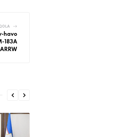
AQOLA
y-havo
M-183A
ARRW