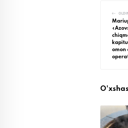
OLDI
Mariup
«Azov
chiqm
kapitu
omon 
operat
O'xsha