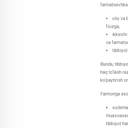
farmatsevtika
oliy va 
foizga;
ikkinch
va farmats
tibbiyo
Bunda, tibbiy
haq to‘lash ra
ko‘paytirish o
Farmonga asos
xodimlar
muassasasin
tibbiyot h