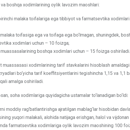
 va boshqa xodimlarining oylik lavozim maoshlari:
birinchi malaka toifalariga ega tibbiyot va farmatsevtika xodimlar
i malaka toifasiga ega va toifaga ega bo‘lmagan, shuningdek, bos
evtika xodimlari uchun – 10 foizga;
t muassasalarining boshqa xodimlari uchun – 15 foizga oshiriladi.
ot muassasasi xodimlarining tarif stavkalarini hisoblash amaldag
zryadlari bo‘yicha tarif koeffitsiyentlarini tegishincha 1,15 va 1,1 
rqali amalga oshiriladi.
an, soha xodimlariga quyidagicha ustamalar to‘lanadigan bo‘ldi:
ni moddiy rag‘batlantirishga ajratilgan mablag‘lar hisobidan davla
ing yuqori malakali, alohida natijaga erishgan, halol va vijdonan
amda farmatsevtika xodimlariga oylik lavozim maoshining 100 fo