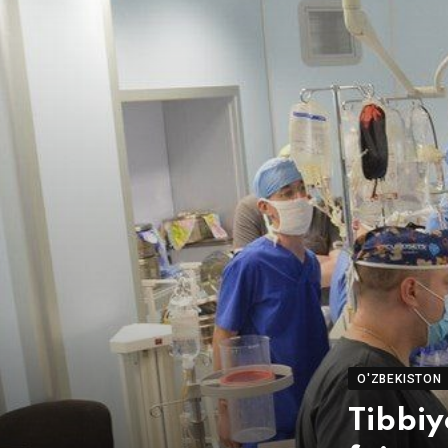
O'ZBEKISTON
Tibbiy