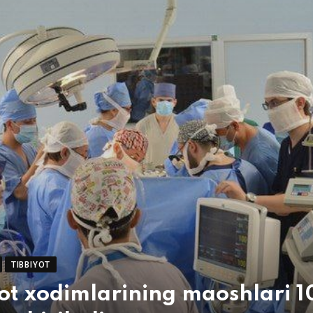
TIBBIYOT
ot xodimlarining maoshlari 1