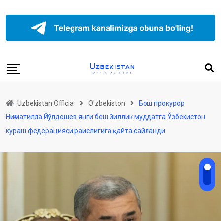
Uzbekistan Official
O'zbekiston
Бош прокурор
Ниғматилла Йўлдошев янги беш йиллик муддатга Ўзбекистон
кураш федерацияси раислигига қайта сайланди