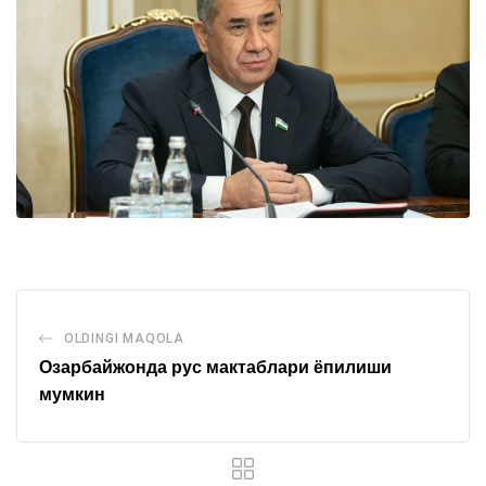
OLDINGI MAQOLA
Озарбайжонда рус мактаблари ёпилиши
мумкин