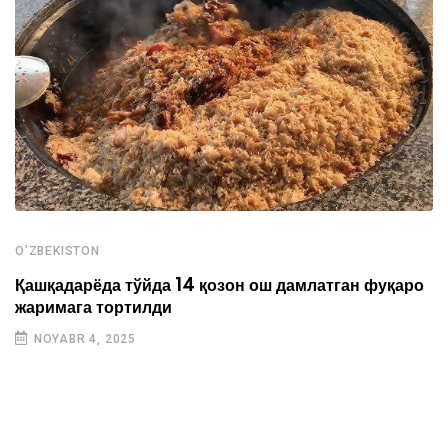
O'ZBEKISTON
Қашқадарёда тўйда 14 қозон ош дамлатган фуқаро
жаримага тортилди
NOYABR 4, 2025