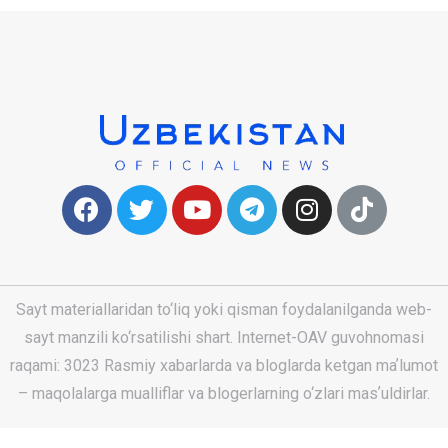
Sayt materiallaridan to‘liq yoki qisman foydalanilganda web-
sayt manzili ko‘rsatilishi shart. Internet-OAV guvohnomasi
raqami: 3023 Rasmiy xabarlarda va bloglarda ketgan maʼlumot
– maqolalarga mualliflar va blogerlarning o‘zlari masʼuldirlar.