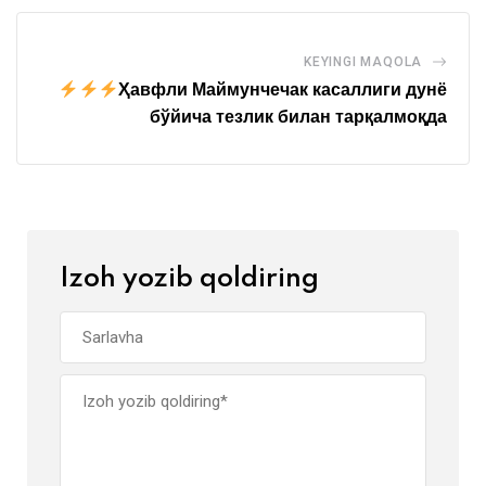
KEYINGI MAQOLA
Ҳавфли Маймунчечак касаллиги дунё
бўйича тезлик билан тарқалмоқда
Izoh yozib qoldiring