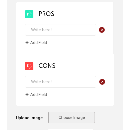
PROS
+
Add Field
CONS
+
Add Field
Choose Image
Upload Image