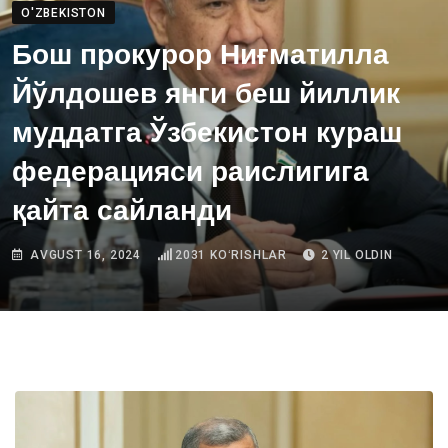
O'ZBEKISTON
Бош прокурор Ниғматилла
Йўлдошев янги беш йиллик
муддатга Ўзбекистон кураш
федерацияси раислигига
қайта сайланди
AVGUST 16, 2024
2031
KOʻRISHLAR
2 YIL OLDIN