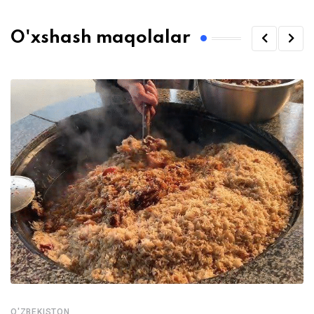
O'xshash maqolalar
O'ZBEKISTON