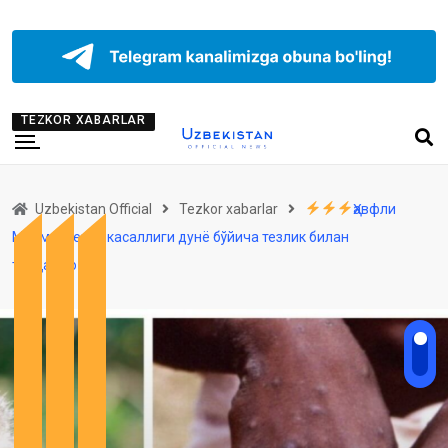
TEZKOR XABARLAR
Uzbekistan Official
Tezkor xabarlar
Ҳавфли
Маймунчечак касаллиги дунё бўйича тезлик билан
тарқалмоқда