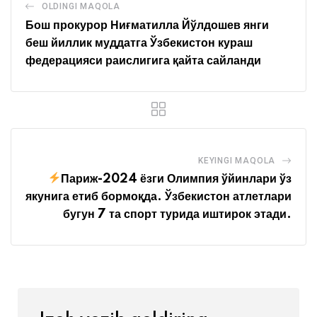
OLDINGI MAQOLA
Бош прокурор Ниғматилла Йўлдошев янги
беш йиллик муддатга Ўзбекистон кураш
федерацияси раислигига қайта сайланди
KEYINGI MAQOLA
Париж-2024 ёзги Олимпия ўйинлари ўз
якунига етиб бормоқда. Ўзбекистон атлетлари
бугун 7 та спорт турида иштирок этади.