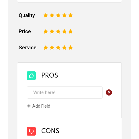
Quality
1
2
3
4
5
Price
1
2
3
4
5
Service
1
2
3
4
5
PROS
+
Add Field
CONS