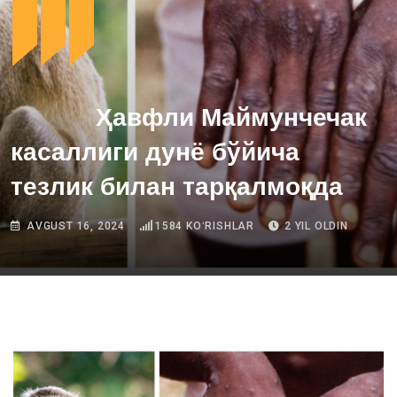
Ҳавфли Маймунчечак
касаллиги дунё бўйича
тезлик билан тарқалмоқда
AVGUST 16, 2024
1584
KOʻRISHLAR
2 YIL OLDIN