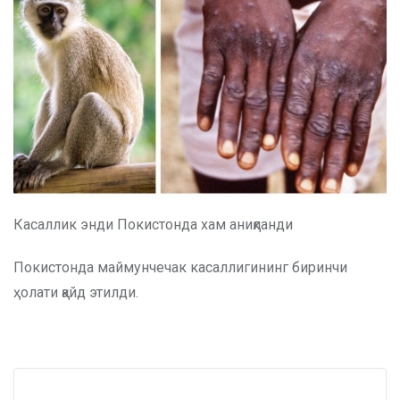
Касаллик энди Покистонда хам аниқланди
Покистонда маймунчечак касаллигининг биринчи
ҳолати қайд этилди.