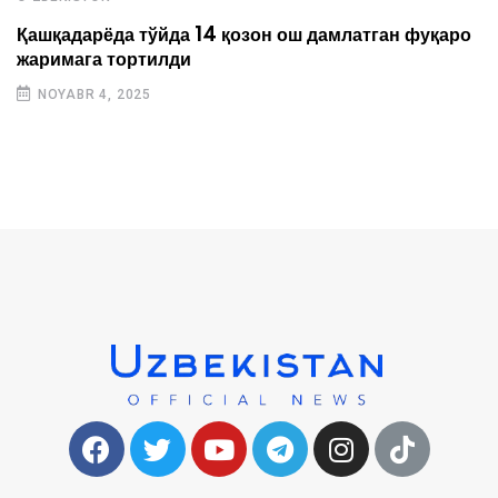
Қашқадарёда тўйда 14 қозон ош дамлатган фуқаро
жаримага тортилди
NOYABR 4, 2025