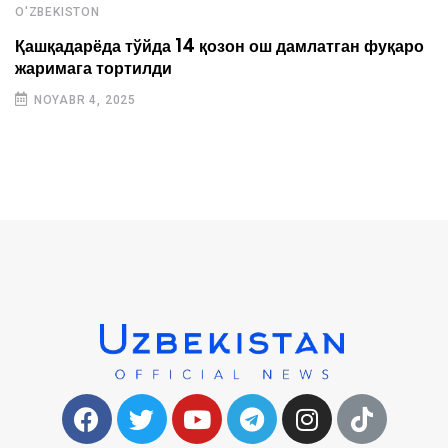
O'ZBEKISTON
Қашқадарёда тўйда 14 қозон ош дамлатган фуқаро
жаримага тортилди
NOYABR 4, 2025