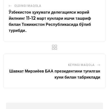
OLDINGI MAQOLA
Ўзбекистон ҳукумати делегацияси жорий
йилнинг 11-12 март кунлари ишчи ташриф
билан Тожикистон Республикасида бўлиб
турибди.
KEYINGI MAQOLA
Шавкат Мирзиёев БАА президентини туғилган
куни билан табриклади