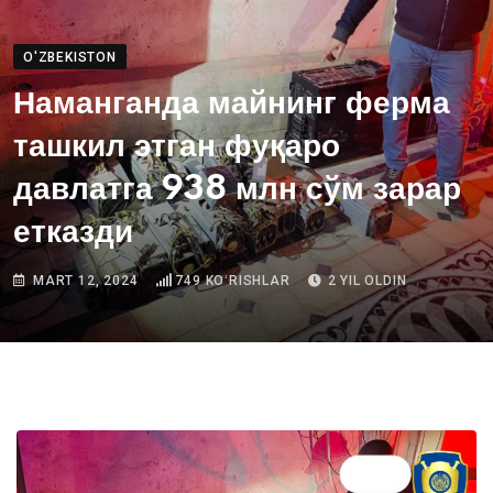
O'ZBEKISTON
Наманганда майнинг ферма
ташкил этган фуқаро
давлатга 938 млн сўм зарар
етказди
MART 12, 2024
749
KOʻRISHLAR
2 YIL OLDIN