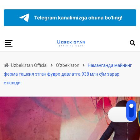
Uzbekistan Official
O'zbekiston
Наманганда майнинг
ферма ташкил этган фуқаро давлатга 938 млн сўм зарар
етказди