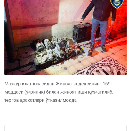
Мазкур ҳолат юзасидан Жиноят кодексининг 169-
моддаси (ўғрилик) билан жиноят иши қўзғатилиб,
тергов ҳаракатлари ўтказилмоқда.