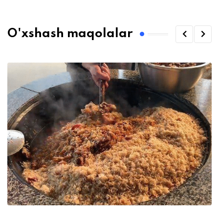
O'xshash maqolalar