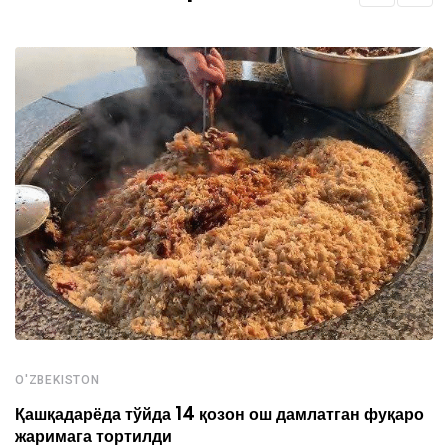
O'ZBEKISTON
Қашқадарёда тўйда 14 қозон ош дамлатган фуқаро
жаримага тортилди