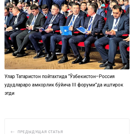
Улар Татаристон пойтахтида “Ўзбекистон–Россия
ҳудудлараро ҳамкорлик бўйича III форуми”да иштирок
этди
ПРЕДЫДУЩАЯ СТАТЬЯ