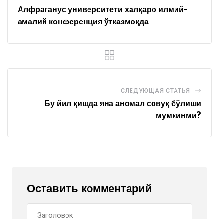
Алфраганус университети халқаро илмий-
амалий конференция ўтказмоқда
СЛЕДУЮЩАЯ СТАТЬЯ
Бу йил қишда яна аномал совуқ бўлиши
мумкинми?
Оставить комментарий