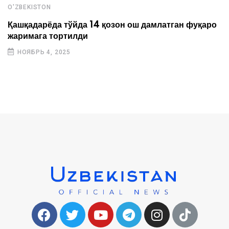
O'ZBEKISTON
Қашқадарёда тўйда 14 қозон ош дамлатган фуқаро
жаримага тортилди
НОЯБРЬ 4, 2025