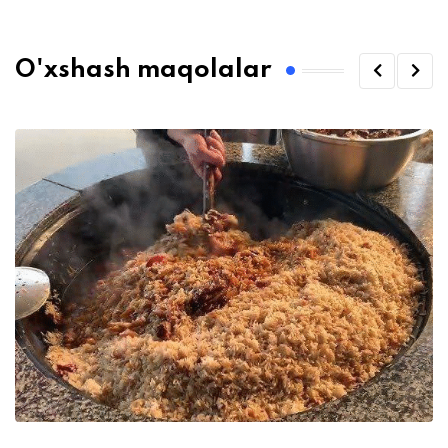
O'xshash maqolalar