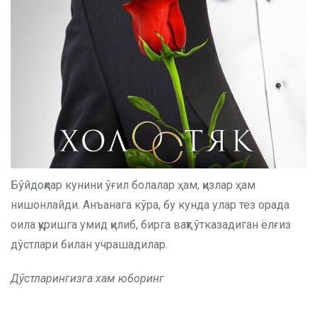
Бўйдоқлар кунини ўғил болалар ҳам, қизлар ҳам
нишонлайди. Анъанага кўра, бу кунда улар тез орада
оила қуришга умид қилиб, бирга вақт ўтказадиган ёлғиз
дўстлари билан учрашадилар.
Дўстларингизга хам юборинг