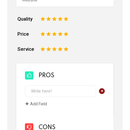
Quality
1
2
3
4
5
Price
1
2
3
4
5
Service
1
2
3
4
5
PROS
+
Add Field
CONS