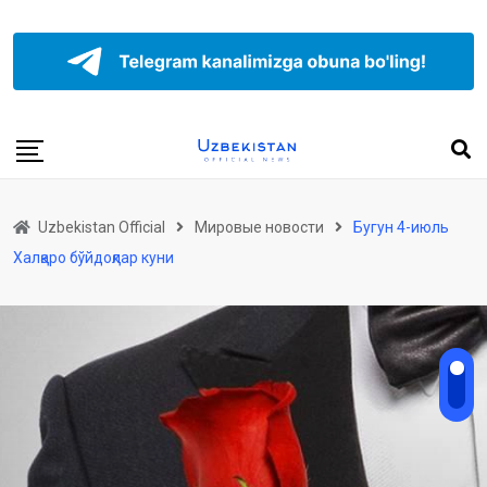
Uzbekistan Official
Мировые новости
Бугун 4-июль
Халқаро бўйдоқлар куни