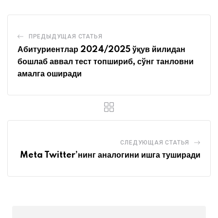
ПРЕДЫДУЩАЯ СТАТЬЯ
Абитуриентлар 2024/2025 ўқув йилидан
бошлаб аввал тест топшириб, сўнг танловни
амалга оширади
СЛЕДУЮЩАЯ СТАТЬЯ
Meta Twitter’нинг аналогини ишга туширади