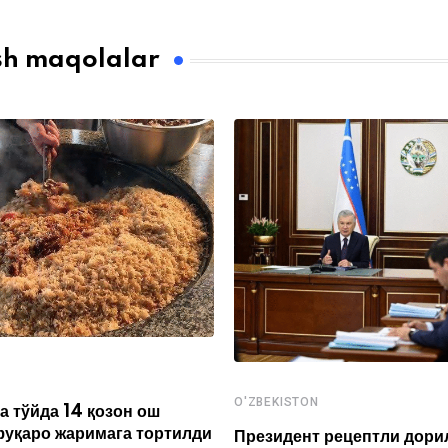
sh maqolalar
O'ZBEKISTON
а тўйда 14 қозон ош
фуқаро жаримага тортилди
Президент рецептли дори