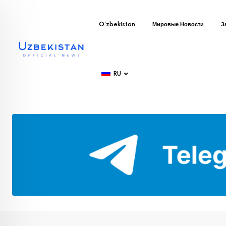
O’zbekiston
Мировые Новости
З
RU