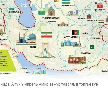
рнида
бугун 9-апрель Амир Темур таваллуд топган кун