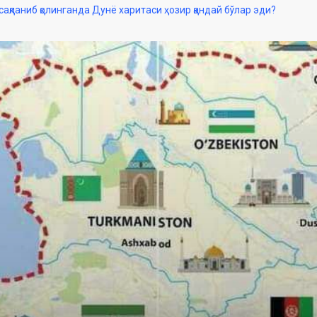
ақланиб қолинганда Дунё харитаси ҳозир қандай бўлар эди?