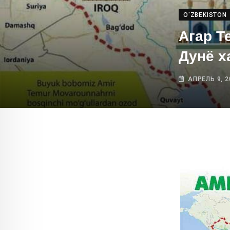
O'ZBEKISTON
Агар Т
Дунё х
АПРЕЛЬ 9, 2