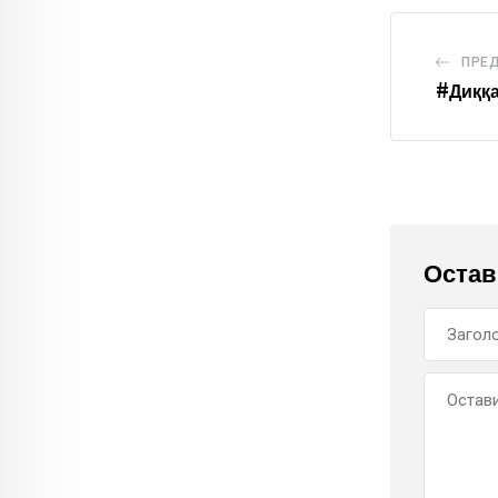
ПРЕ
#Диққ
Остав