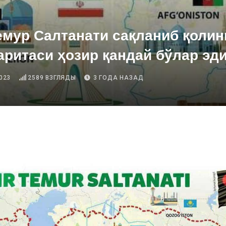
емур Салтанати сақланиб қолин
аритаси ҳозир қандай бўлар эд
023
2589
ВЗГЛЯДЫ
3 ГОДА НАЗАД