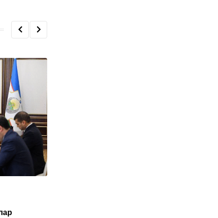
O'ZBEKISTON
лар
Туркия Ўзбекистон фуқаролари учун