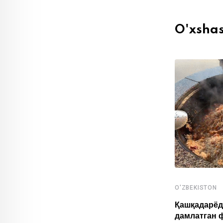
O'xsha
O'ZBEKISTON
,
O'ZBEKISTON
СПОРТ
Қашқадарёд
дамлатган 
Ўзбекистонлик ёш спортчилар Осиё