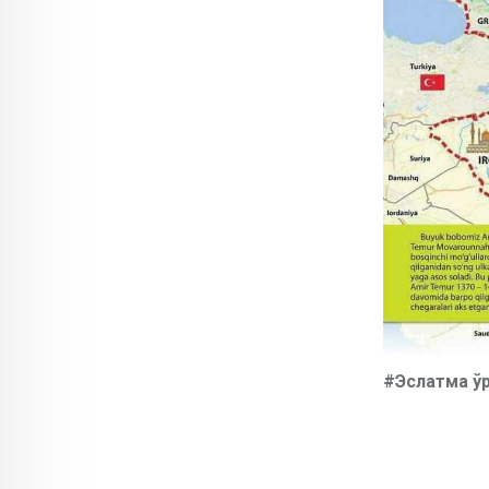
#Эслатма
ў