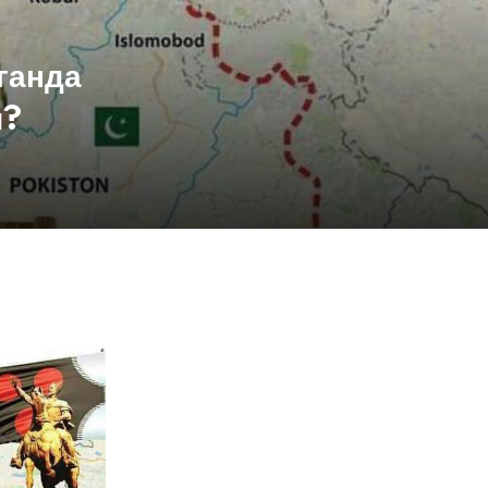
ганда
и?