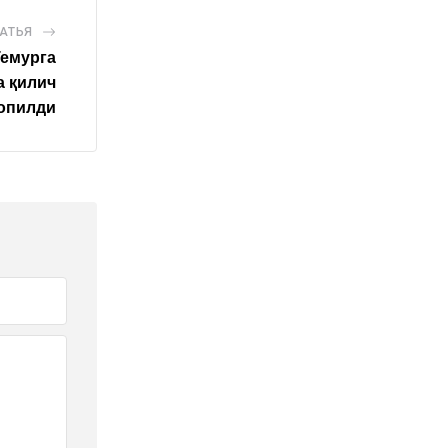
АТЬЯ
емурга
а қилич
опилди