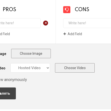
PROS
CONS
+
d Field
Add Field
Choose Image
mage
Choose Video
deo
ew anonymously