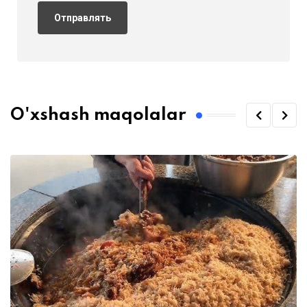
O'xshash maqolalar