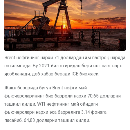
Brent нефтининг нархи 71 доллардан ҳам пастроқ нархда
сотилмоқда. Бу 2021 йил охиридан бери энг паст нарх
ҳисобланади, деб хабар беради ICE биржаси.
Жаҳон бозорида бугун Brent нефти май
фьючерсларининг бир баррели нархи 70,65 долларни
ташкил қилди. WTI нефтининг май ойидаги
фьючерслари нархи эса баррелига 3,14 фоизга
пасайиб, 64,83 долларни ташкил қилди.