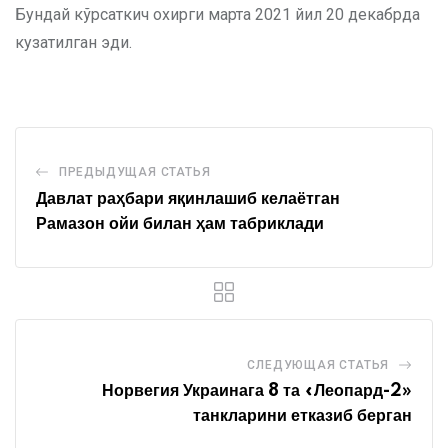
Бундай кўрсаткич охирги марта 2021 йил 20 декабрда
кузатилган эди.
ПРЕДЫДУЩАЯ СТАТЬЯ
Давлат раҳбари яқинлашиб келаётган
Рамазон ойи билан ҳам табриклади
СЛЕДУЮЩАЯ СТАТЬЯ
Норвегия Украинага 8 та «Леопард-2»
танкларини етказиб берган