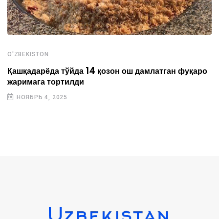
O'ZBEKISTON
Қашқадарёда тўйда 14 қозон ош дамлатган фуқаро
жаримага тортилди
НОЯБРЬ 4, 2025