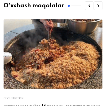
O'xshash maqolalar
O'ZBEKISTON