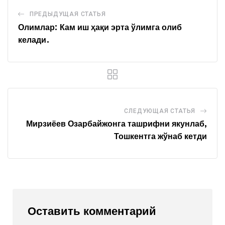
ПРЕДЫДУЩАЯ СТАТЬЯ
Олимлар: Кам иш ҳақи эрта ўлимга олиб
келади.
СЛЕДУЮЩАЯ СТАТЬЯ
Мирзиёев Озарбайжонга ташрифни якунлаб,
Тошкентга жўнаб кетди
Оставить комментарий