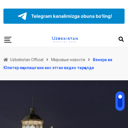
Uzbekistan Official
Мировые новости
Венера ва
Юпитер яқинлашгани акс этган видео тарқалди