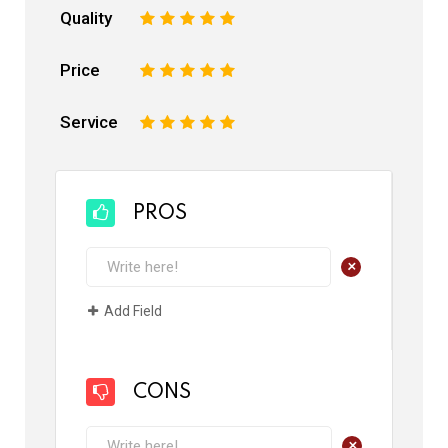
Quality
1
2
3
4
5
Price
1
2
3
4
5
Service
1
2
3
4
5
PROS
+
Add Field
CONS
+