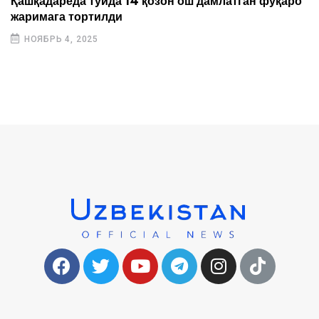
Қашқадарёда тўйда 14 қозон ош дамлатган фуқаро
жаримага тортилди
НОЯБРЬ 4, 2025