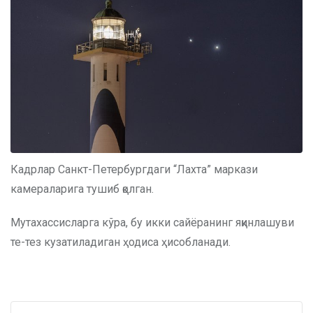
Кадрлар Санкт-Петербургдаги “Лахта” маркази
камераларига тушиб қолган.
Мутахассисларга кўра, бу икки сайёранинг яқинлашуви
те-тез кузатиладиган ҳодиса ҳисобланади.