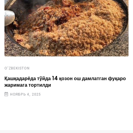
O'ZBEKISTON
Қашқадарёда тўйда 14 қозон ош дамлатган фуқаро
жаримага тортилди
НОЯБРЬ 4, 2025