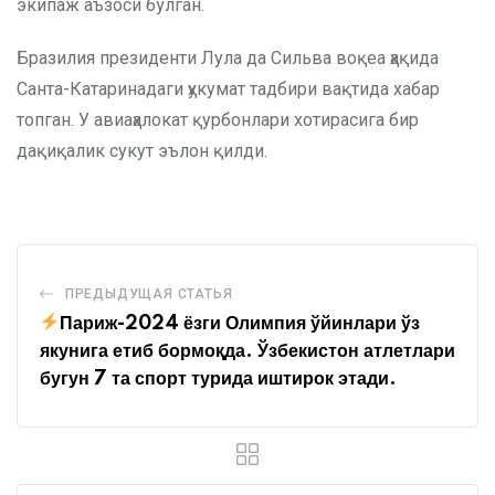
экипаж аъзоси бўлган.
Бразилия президенти Лула да Сильва воқеа ҳақида
Санта-Катаринадаги ҳукумат тадбири вақтида хабар
топган. У авиаҳалокат қурбонлари хотирасига бир
дақиқалик сукут эълон қилди.
ПРЕДЫДУЩАЯ СТАТЬЯ
Париж-2024 ёзги Олимпия ўйинлари ўз
якунига етиб бормоқда. Ўзбекистон атлетлари
бугун 7 та спорт турида иштирок этади.