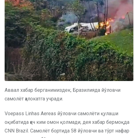
Аввал хабар берганимиздек, Бразилияда йўловчи
самолёт ҳалокатга учради.
Voepass Linhas Aereas йўловчи самолёти қулаши
оқибатида ҳеч ким омон қолмади, дея хабар бермоқда
CNN Brazil. Самолёт бортида 58 йўловчи ва тўрт нафар