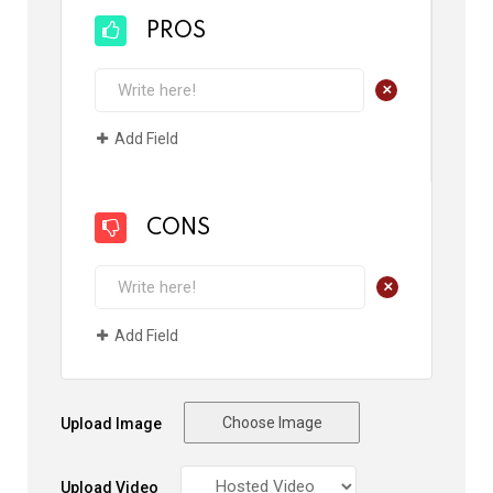
PROS
+
Add Field
CONS
+
Add Field
Choose Image
Upload Image
Upload Video