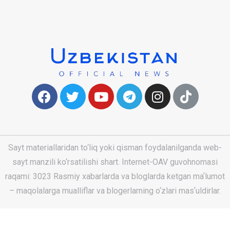
Sayt materiallaridan to‘liq yoki qisman foydalanilganda web-
sayt manzili ko‘rsatilishi shart. Internet-OAV guvohnomasi
raqami: 3023 Rasmiy xabarlarda va bloglarda ketgan maʼlumot
– maqolalarga mualliflar va blogerlarning o‘zlari masʼuldirlar.