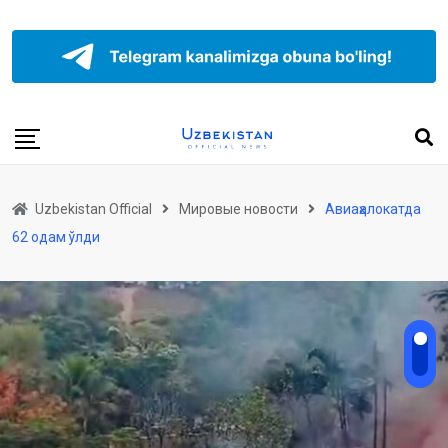
Uzbekistan Official
Мировые новости
Авиаҳалокатда
62 одам ўлди