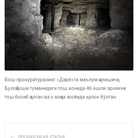
Бош прокуратуранинг «Дарё»га маълум қилишича,
Булоқбоши туманидаги тош конида 46 ёшли эркакни
тош босиб қолган ва у воқеа жойида ҳалок бўлган.
ПРЕДЫДУЩАЯ СТАТЬЯ