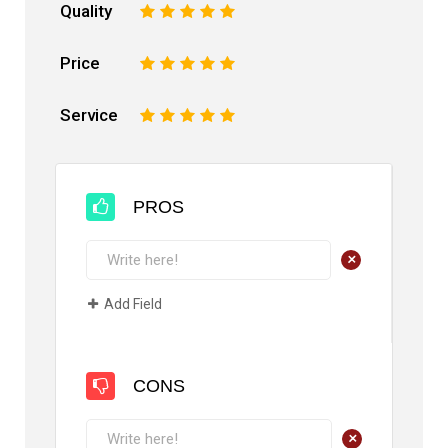
Quality
1
2
3
4
5
Price
1
2
3
4
5
Service
1
2
3
4
5
PROS
+
Add Field
CONS
+