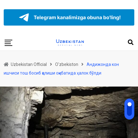
Uzbekistan Official
O'zbekiston
Андижонда кон
ишчиси тош босиб қолиши оқибатида ҳалок бўлди