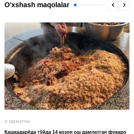
O'xshash maqolalar
O'ZBEKISTON
Қашқадарёда тўйда 14 қозон ош дамлатган фуқаро