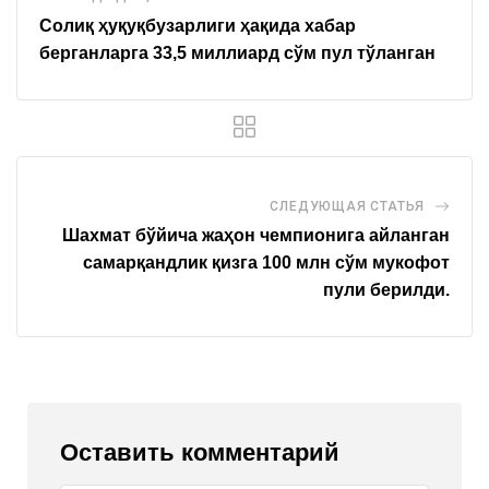
Солиқ ҳуқуқбузарлиги ҳақида хабар
берганларга 33,5 миллиард сўм пул тўланган
СЛЕДУЮЩАЯ СТАТЬЯ
Шахмат бўйича жаҳон чемпионига айланган
самарқандлик қизга 100 млн сўм мукофот
пули берилди.
Оставить комментарий