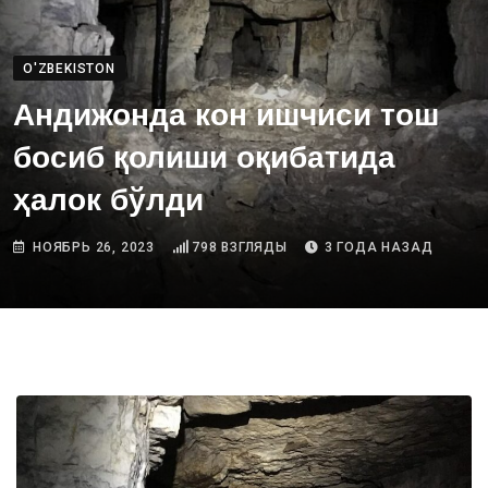
O'ZBEKISTON
Андижонда кон ишчиси тош
босиб қолиши оқибатида
ҳалок бўлди
НОЯБРЬ 26, 2023
798
ВЗГЛЯДЫ
3 ГОДА НАЗАД