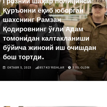
Грозний шаҳар полицияси
Қуръонни ёқиб юборган
шахснинг Рамзан
Қодировнинг ўғли Адам
томонидан калтакланиши
бўйича жиноий иш очишдан
бош тортди.
OKTABR 5, 2023
857
KOʻRISHLAR
3 YIL OLDIN