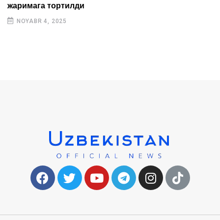
жаримага тортилди
NOYABR 4, 2025