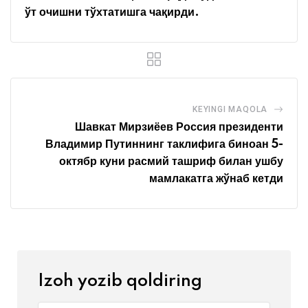
ўт очишни тўхтатишга чақирди.
KEYINGI MAQOLA
Шавкат Мирзиёев Россия президенти
Владимир Путиннинг таклифига биноан 5-
октябр куни расмий ташриф билан ушбу
мамлакатга жўнаб кетди
Izoh yozib qoldiring