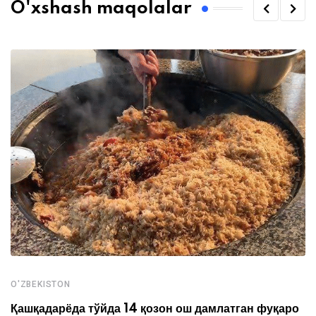
O'xshash maqolalar
O'ZBEKISTON
Қашқадарёда тўйда 14 қозон ош дамлатган фуқаро