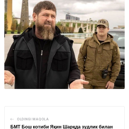
OLDINGI MAQOLA
БМТ Бош котиби Яқин Шарқда зудлик билан