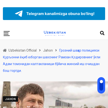
Uzbekistan Official
Jahon
Грозний шаҳар полицияси
Қуръонни ёқиб юборган шахснинг Рамзан Қодировнинг ўғли
Адам томонидан калтакланиши бўйича жиноий иш очишдан
бош тортди.
JAHON