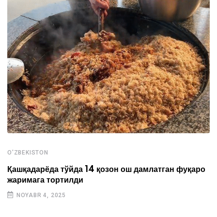
O'ZBEKISTON
Қашқадарёда тўйда 14 қозон ош дамлатган фуқаро
жаримага тортилди
NOYABR 4, 2025