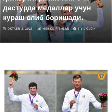
дастурда медаллар учун
кураш олиб боришади.
OKTABR 2, 2023
1058
KOʻRISHLAR
3 YIL OLDIN