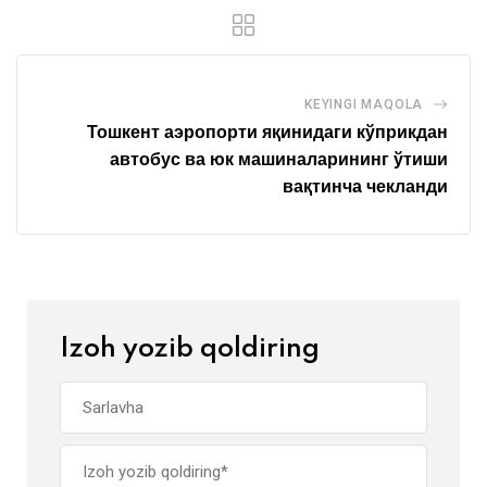
KEYINGI MAQOLA
Тошкент аэропорти яқинидаги кўприкдан
автобус ва юк машиналарининг ўтиши
вақтинча чекланди
Izoh yozib qoldiring