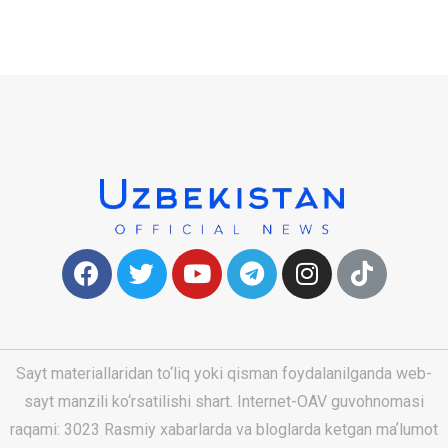
Sayt materiallaridan to‘liq yoki qisman foydalanilganda web-
sayt manzili ko‘rsatilishi shart. Internet-OAV guvohnomasi
raqami: 3023 Rasmiy xabarlarda va bloglarda ketgan maʼlumot