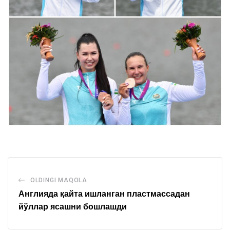
OLDINGI MAQOLA
Англияда қайта ишланган пластмассадан
йўллар ясашни бошлашди