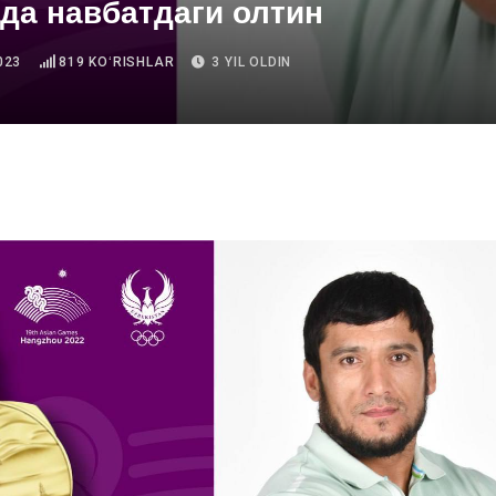
да навбатдаги олтин
023
819
KOʻRISHLAR
3 YIL OLDIN