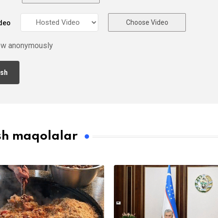
Choose Video
deo
ew anonymously
sh maqolalar