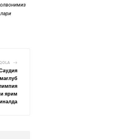
 полвонимиз
нлари
AQOLA
Саудия
мағлуб
олимпия
си ярим
иналда