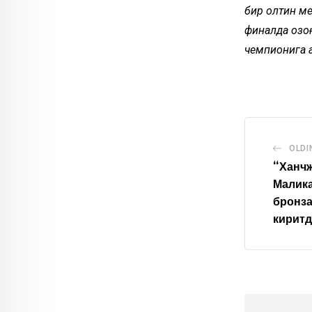
бир олтин ме
финалда қозо
чемпионига 
OLDI
“Ханч
Малик
бронза
кирит