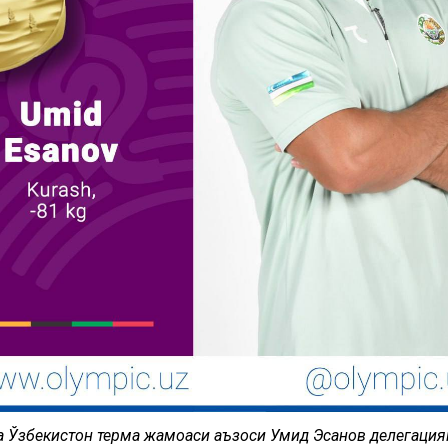
а Ўзбекистон терма жамоаси аъзоси Умид Эсанов делегация