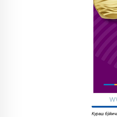
Кураш бўйич