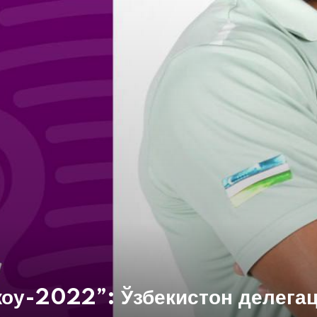
оу-2022”: Ўзбекистон делега