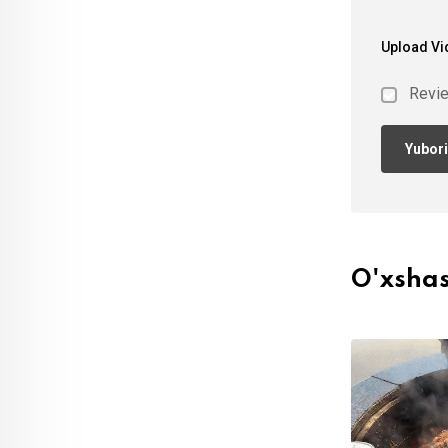
Upload Vi
Revi
O'xsha