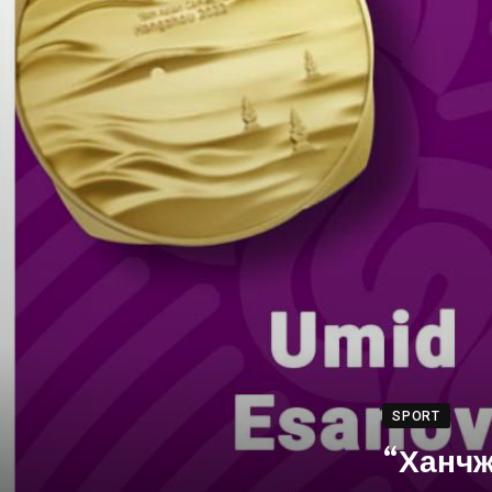
SPORT
“Ханчж