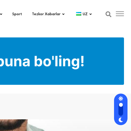
Sport
Tezkor Xabarlar
UZ