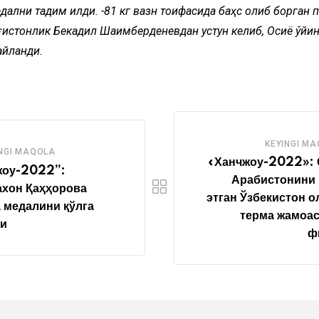
дални тақдим қилди. -81 кг вазн тоифасида баҳс олиб борган
ғистонлик Бекадил Шаимберденевдан устун келиб, Осиё ўйи
айланди.
KEYINGI M
NGI MAQOLA
«Ханчжоу-2022»: 
жоу-2022”:
Арабистонини 
ахон Қаҳҳорова
этган Ўзбекистон 
 медалини қўлга
терма жамоа
ди
ф