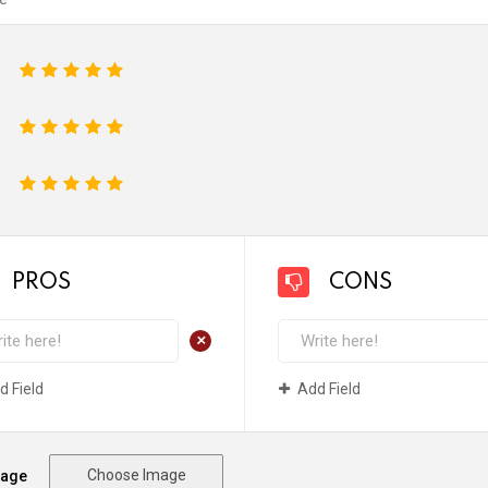
1
2
3
4
5
1
2
3
4
5
1
2
3
4
5
PROS
CONS
+
d Field
Add Field
Choose Image
mage