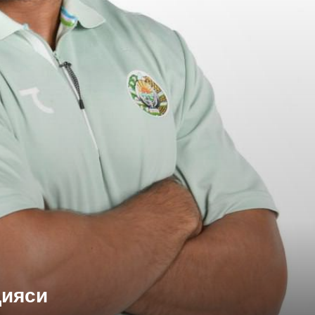
цияси