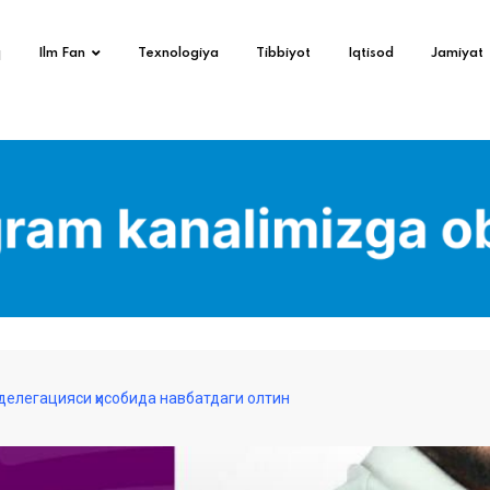
q
Ilm Fan
Texnologiya
Tibbiyot
Iqtisod
Jamiyat
делегацияси ҳисобида навбатдаги олтин