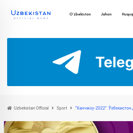
O’zbekiston
Jahon
Huqu
Uzbekistan Official
Sport
“Ханчжоу-2022”: Ўзбекистон 