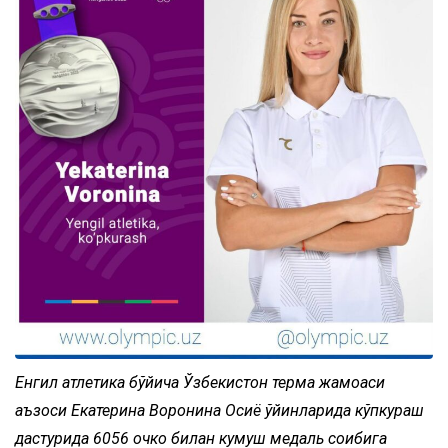
Енгил атлетика бўйича Ўзбекистон терма жамоаси
аъзоси Екатерина Воронина Осиё ўйинларида кўпкураш
дастурида 6056 очко билан кумуш медаль соҳибига