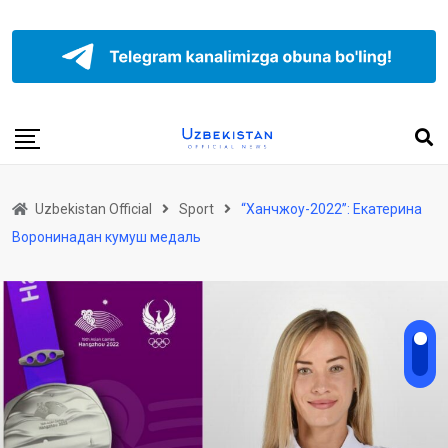
Uzbekistan Official
Sport
“Ханчжоу-2022”: Екатерина
Воронинадан кумуш медаль