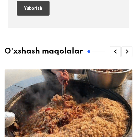
O'xshash maqolalar