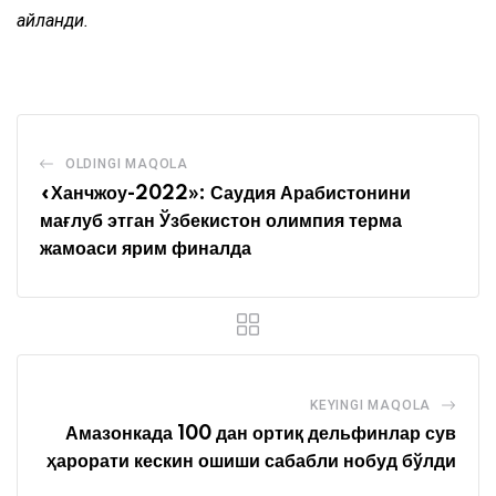
айланди.
OLDINGI MAQOLA
«Ханчжоу-2022»: Саудия Арабистонини
мағлуб этган Ўзбекистон олимпия терма
жамоаси ярим финалда
KEYINGI MAQOLA
Амазонкада 100 дан ортиқ дельфинлар сув
ҳарорати кескин ошиши сабабли нобуд бўлди