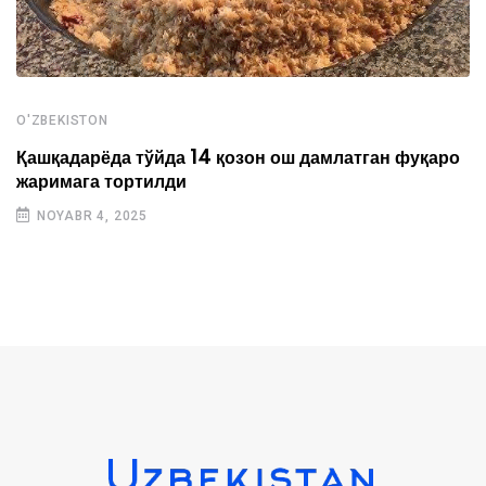
O'ZBEKISTON
Қашқадарёда тўйда 14 қозон ош дамлатган фуқаро
жаримага тортилди
NOYABR 4, 2025