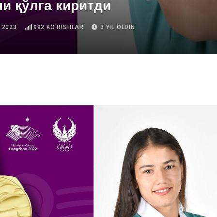
и қўлга киритди
 2023
992
KOʻRISHLAR
3 YIL OLDIN