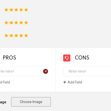
1
2
3
4
5
1
2
3
4
5
1
2
3
4
5
PROS
CONS
+
d Field
Add Field
Choose Image
mage