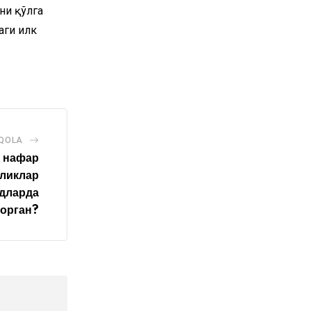
ни қўлга
аги илк
AQOLA
а нафар
нликлар
адларда
орган?