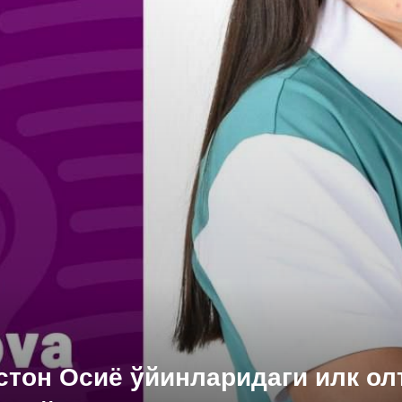
стон Осиё ўйинларидаги илк ол