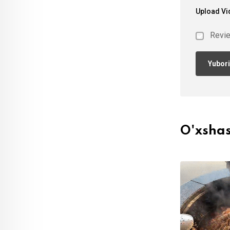
Upload Vi
Revi
O'xsha