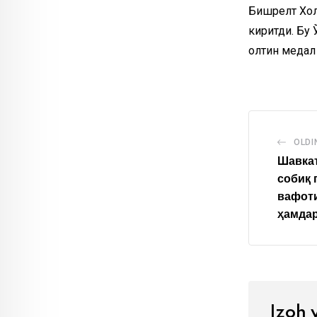
Бишрелт Холр
киритди.
Бу 
олтин медал
OLDI
Шавкат
собиқ 
вафоти
ҳамда
Izoh 