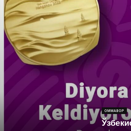
OMMABOP
Ўзбеки