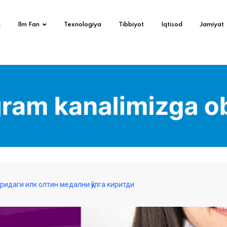
q
Ilm Fan
Texnologiya
Tibbiyot
Iqtisod
Jamiyat
ридаги илк олтин медални қўлга киритди