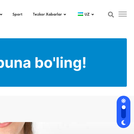
Sport
Tezkor Xabarlar
UZ