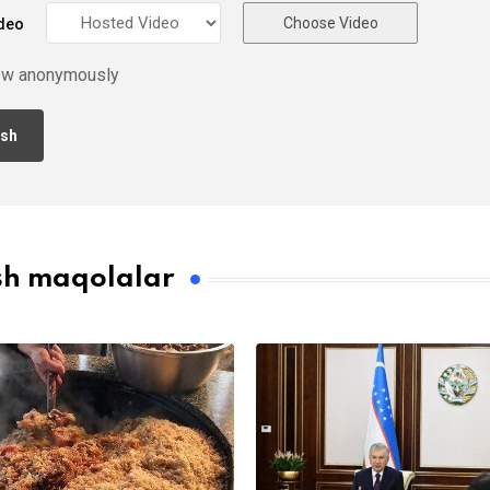
Choose Video
deo
ew anonymously
sh maqolalar