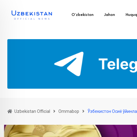
O’zbekiston
Jahon
Huqu
Uzbekistan Official
Ommabop
Ўзбекистон Осиё ўйинла