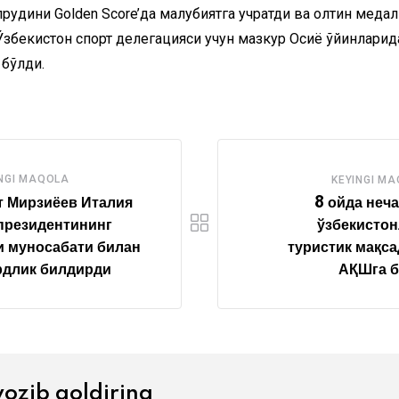
удини Golden Score’да мағлубиятга учратди ва олтин медал
Ўзбекистон спорт делегацияси учун мазкур Осиё ўйинларид
 бўлди.
NGI MAQOLA
KEYINGI M
 Мирзиёев Италия
8 ойда неч
президентининг
ўзбекисто
 муносабати билан
туристик мақс
рдлик билдирди
АҚШга б
yozib qoldiring