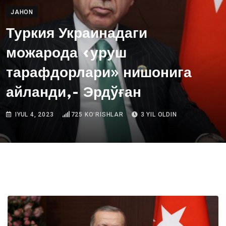
JAHON
Туркия Украинадаги
можарода «уруш
тарафдорлари» нишонига
айланди,- Эрдўған
IYUL 4, 2023
725
KOʻRISHLAR
3 YIL OLDIN