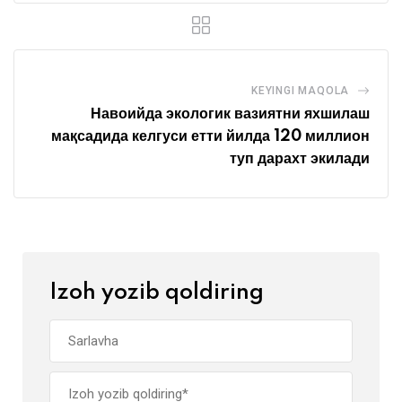
KEYINGI MAQOLA
Навоийда экологик вазиятни яхшилаш
мақсадида келгуси етти йилда 120 миллион
туп дарахт экилади
Izoh yozib qoldiring