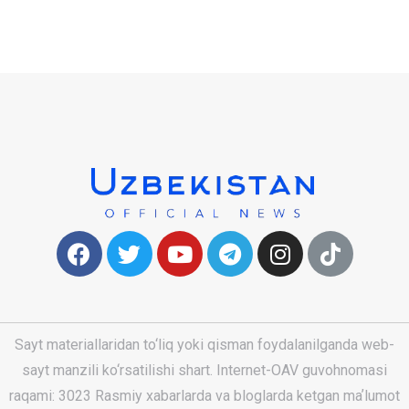
Sayt materiallaridan to‘liq yoki qisman foydalanilganda web-
sayt manzili ko‘rsatilishi shart. Internet-OAV guvohnomasi
raqami: 3023 Rasmiy xabarlarda va bloglarda ketgan maʼlumot