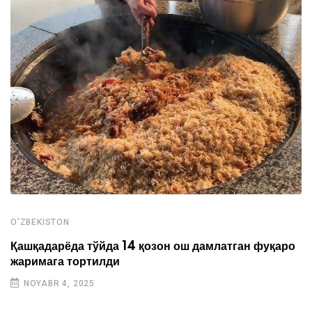
O'ZBEKISTON
Қашқадарёда тўйда 14 қозон ош дамлатган фуқаро
жаримага тортилди
NOYABR 4, 2025