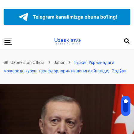
Uzbekistan Official
Jahon
Туркия Украинадаги
можарода «уруш тарафдорлари» нишонига айланди,- Эрдўған