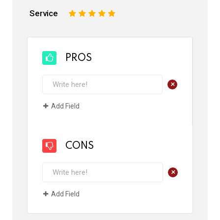
Service
1
2
3
4
5
PROS
+
Add Field
CONS
+
Add Field