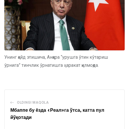
Унинг қайд этишича, Анқара “урушга ўтин кўтариш
ўрнига” тинчлик ўрнатишга ҳаракат қилмоқда.
OLDINGI MAQOLA
Мбаппе бу ёзда «Реал»га ўтса, катта пул
йўқотади