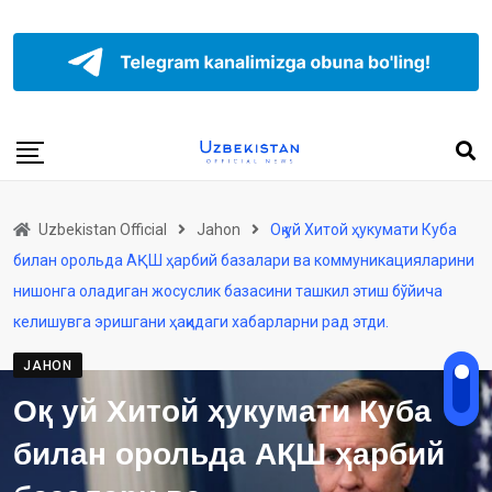
Uzbekistan Official
Jahon
Оқ уй Хитой ҳукумати Куба
билан орольда АҚШ ҳарбий базалари ва коммуникацияларини
нишонга оладиган жосуслик базасини ташкил этиш бўйича
келишувга эришгани ҳақидаги хабарларни рад этди.
JAHON
Оқ уй Хитой ҳукумати Куба
билан орольда АҚШ ҳарбий