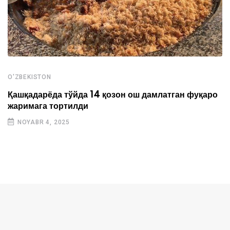
O'ZBEKISTON
Қашқадарёда тўйда 14 қозон ош дамлатган фуқаро
жаримага тортилди
NOYABR 4, 2025