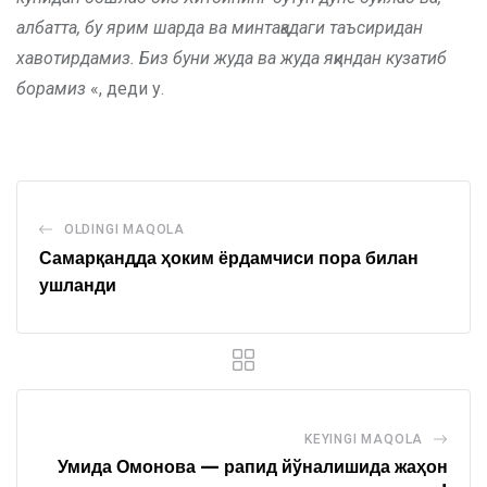
албатта, бу ярим шарда ва минтақадаги таъсиридан
хавотирдамиз. Биз буни жуда ва жуда яқиндан кузатиб
борамиз
«, деди у.
OLDINGI MAQOLA
Самарқандда ҳоким ёрдамчиси пора билан
ушланди
KEYINGI MAQOLA
Умида Омонова — рапид йўналишида жаҳон