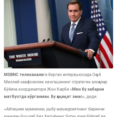
МSBNC телеканали
га берган интервьюсида Оқ уй
Миллий хавфсизлик кенгашининг стратегик алоқалар
бўйича координатори Жон Кирби «
Мен бу хабарни
матбуотда кўрганман. Бу ҳақиқат эмас
«, деди.
«
Айтишим мумкинки, ушбу маъмуриятнинг биринчи
кунидан бошлаб биз Хитойнинг бутун дунё бўйлаб ва,