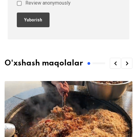
Review anonymously
O'xshash maqolalar