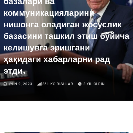
базалари ва
коммуникацияларини
нишонга оладиган жосуслик
базасини ташкил этиш бўйича
келишувга эришгани
ҳақидаги хабарларни рад
этди.
IYUN 9, 2023
851
KOʻRISHLAR
3 YIL OLDIN