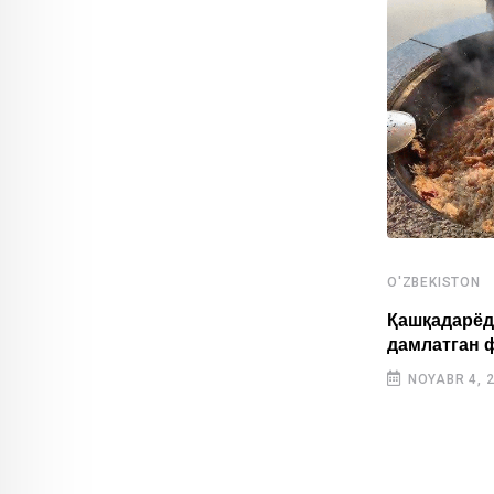
O'ZBEKISTON
,
O'ZBEKISTON
SPORT
Қашқадарёд
дамлатган 
Ўзбекистонлик ёш спортчилар Осиё
ўйинларида тарихий натижа қайд
NOYABR 4, 
этишди
OKTABR 31, 2025