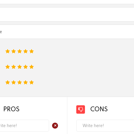
1
2
3
4
5
1
2
3
4
5
1
2
3
4
5
PROS
CONS
+