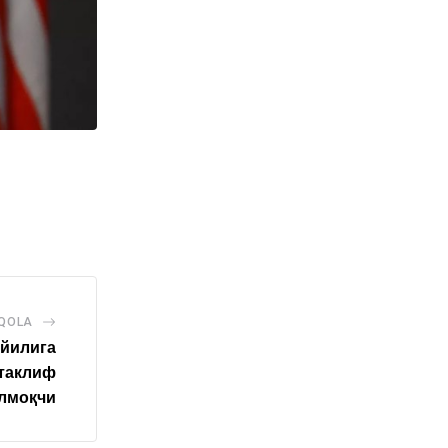
AQOLA
йилига
 таклиф
лмоқчи