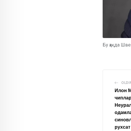
Бу ҳақда Шве
OLDI
Илон М
чиплар
Неура
одамла
синовл
рухсат