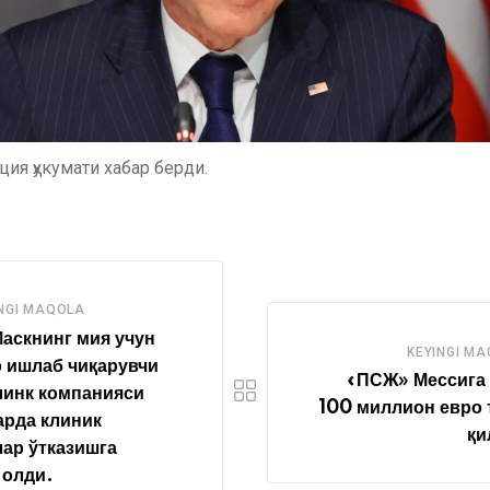
ция ҳукумати хабар берди.
NGI MAQOLA
аскнинг мия учун
KEYINGI M
 ишлаб чиқарувчи
«ПСЖ» Мессига 
линк компанияси
100 миллион евро
рда клиник
қи
ар ўтказишга
 олди.