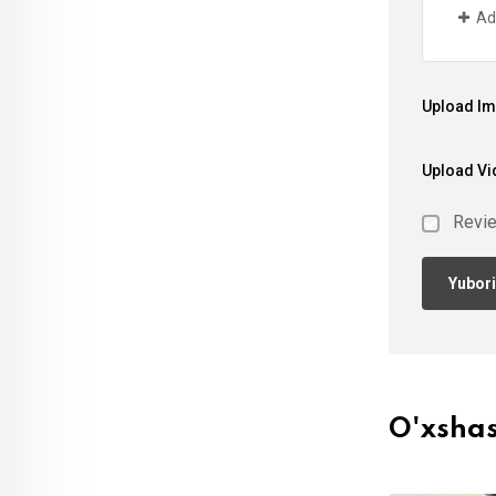
Ad
Upload I
Upload Vi
Revi
O'xsha