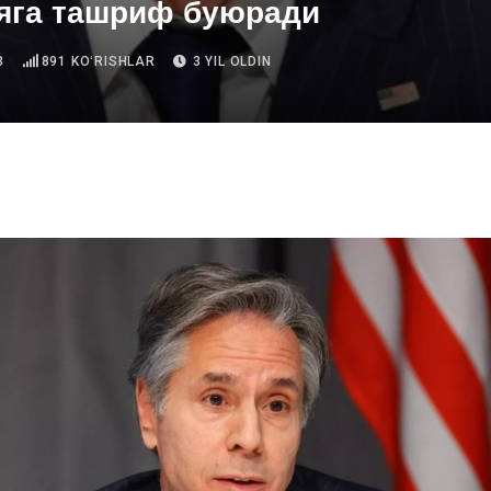
яга ташриф буюради
3
891
KOʻRISHLAR
3 YIL OLDIN