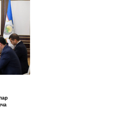
O'ZBEKISTON
лар
Туркия Ўзбекистон фуқаролари учун
ича
электрон виза жорий этиши мумкин
NOYABR 1, 2025