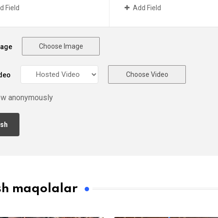
d Field
Add Field
Choose Image
mage
Choose Video
deo
ew anonymously
sh maqolalar