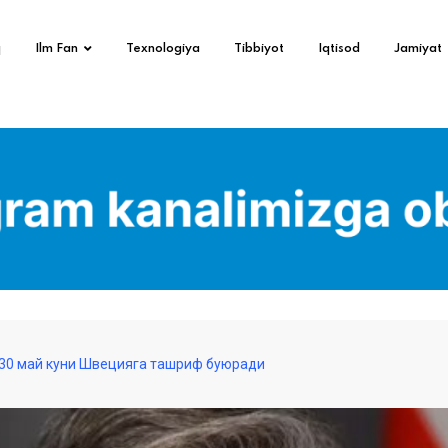
q
Ilm Fan
Texnologiya
Tibbiyot
Iqtisod
Jamiyat
 30 май куни Швецияга ташриф буюради