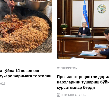
O'ZBEKISTON
а тўйда 14 қозон ош
фуқаро жаримага тортилди
Президент рецептли дори
нархларини тушириш бўй
2025
кўрсатмалар берди
NOYABR 4, 2025