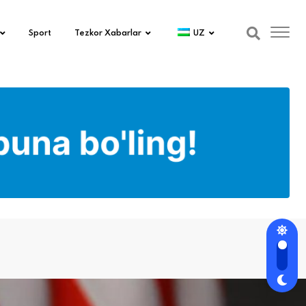
Sport
Tezkor Xabarlar
UZ