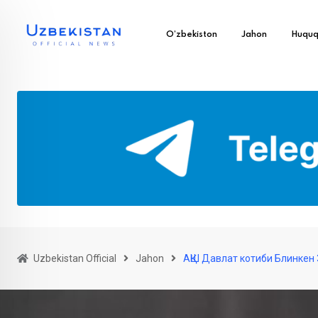
O’zbekiston
Jahon
Huqu
Uzbekistan Official
Jahon
АҚШ Давлат котиби Блинкен