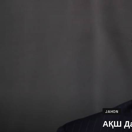
JAHON
АҚШ Да