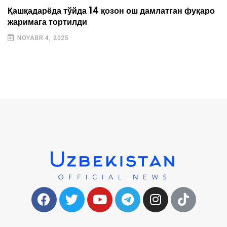
Қашқадарёда тўйда 14 қозон ош дамлатган фуқаро
жаримага тортилди
NOYABR 4, 2025