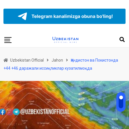
Uzbekistan Official
Jahon
Ҳиндистон ва Покистонда
+44 +46 даражали иссиқликлар кузатилмоқда