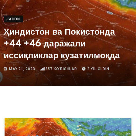
JAHON
Ҳиндистон ва Покистонда
+44 +46 даражали
иссиқликлар кузатилмоқда
MAY 21, 2023
857
KOʻRISHLAR
3 YIL OLDIN