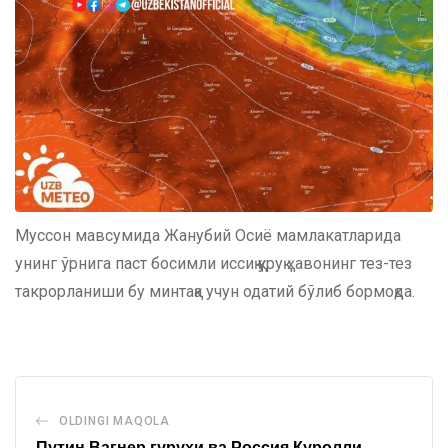
Муссон мавсумида Жанубий Осиё мамлакатларида
унинг ўрнига паст босимли иссиқ қуруқ ҳавонинг тез-тез
такрорланиши бу минтақа учун одатий бўлиб бормоқда.
OLDINGI MAQOLA