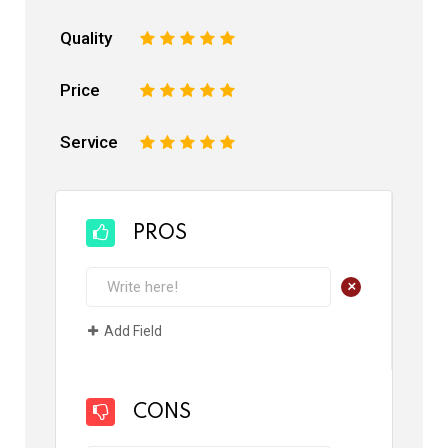
Quality
1
2
3
4
5
Price
1
2
3
4
5
Service
1
2
3
4
5
PROS
+
Add Field
CONS