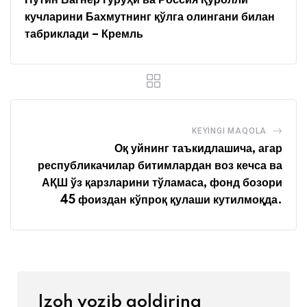
Путин Вагнер гуруҳи ва Россия Қуролли
кучларини Бахмутнинг қўлга олингани билан
табриклади – Кремль
KEYINGI MAQOLA
Оқ уйнинг таъкидлашича, агар
республикачилар битимлардан воз кечса ва
АҚШ ўз қарзларини тўламаса, фонд бозори
45 фоиздан кўпроқ қулаши кутилмоқда.
Izoh yozib qoldiring