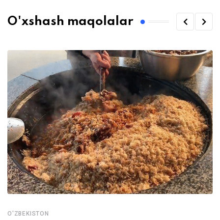
O'xshash maqolalar
O'ZBEKISTON