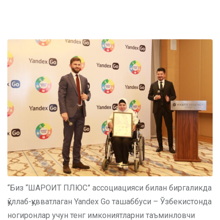
“Биз “ШAРОИТ ПЛЮС” ассоциацияси билан биргаликда
қўллаб-қувватлаган Yandex Go ташаббуси – Ўзбекистонда
ногиронлар учун тенг имкониятларни таъминловчи