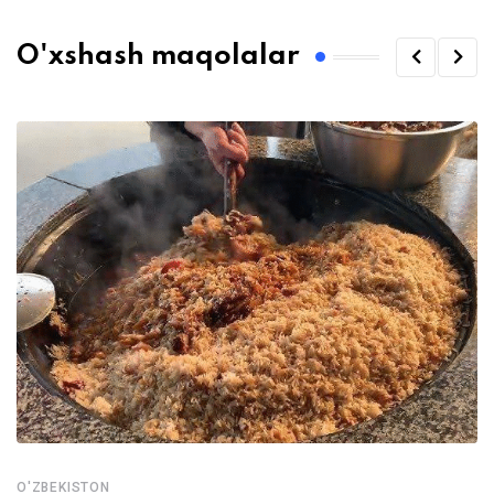
O'xshash maqolalar
O'ZBEKISTON