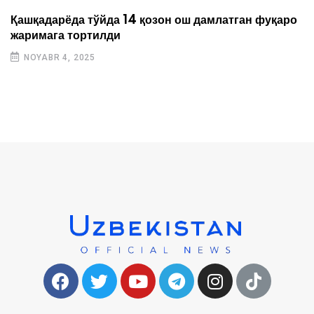
Қашқадарёда тўйда 14 қозон ош дамлатган фуқаро
жаримага тортилди
NOYABR 4, 2025