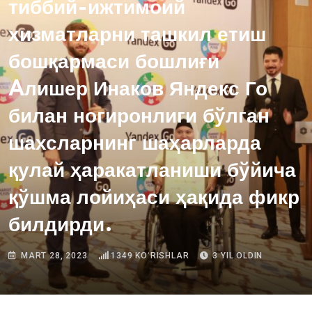
тиббий-ижтимоий
хизматларни ташкил етиш
бошқармаси бошлиғи
Aлишер Инаков Яндекс Го
билан ногиронлиги бўлган
шахсларнинг шаҳарларда
қулай ҳаракатланиши бўйича
қўшма лойиҳаси ҳақида фикр
билдирди.
MART 28, 2023
1349
KOʻRISHLAR
3 YIL OLDIN