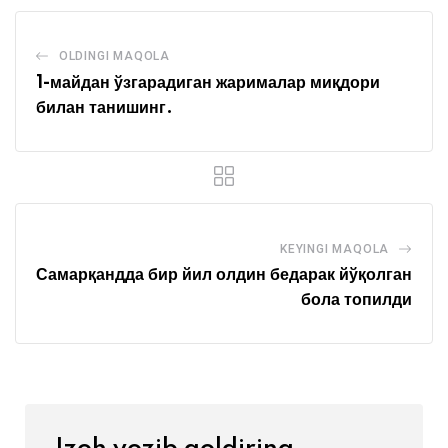
OLDINGI MAQOLA
1-майдан ўзгарадиган жарималар миқдори
билан танишинг
.
KEYINGI MAQOLA
Самарқандда бир йил олдин бедарак йўқолган
бола топилди