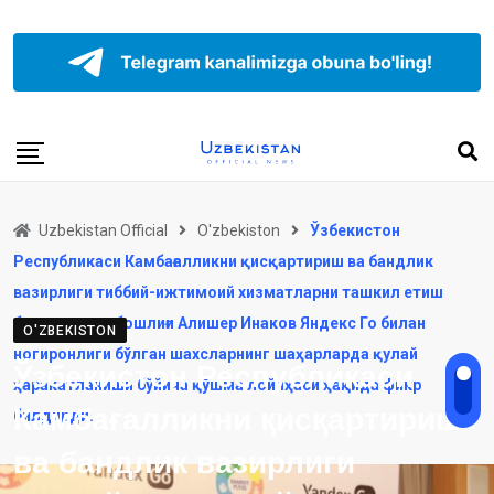
Uzbekistan Official
O'zbekiston
Ўзбекистон
Республикаси Камбағалликни қисқартириш ва бандлик
вазирлиги тиббий-ижтимоий хизматларни ташкил етиш
бошқармаси бошлиғи Aлишер Инаков Яндекс Го билан
O'ZBEKISTON
ногиронлиги бўлган шахсларнинг шаҳарларда қулай
Ўзбекистон Республикаси
ҳаракатланиши бўйича қўшма лойиҳаси ҳақида фикр
Камбағалликни қисқартириш
билдирди.
ва бандлик вазирлиги