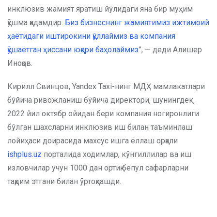
инклюзив жамият яратиш йўлидаги яна бир муҳим
қўшма қадамдир.
Биз бизнеснинг жамиятимиз ижтимоий
ҳаётидаги иштирокини қўллаймиз ва компания
қўшаётган ҳиссани юқори баҳолаймиз
”, — деди Aлишер
Иноқов.
Кирилл Свинцов, Yandex Taxi-нинг МДҲ мамлакатлари
бўйича ривожланиш бўйича директори, шунингдек,
2022 йил октябр ойидан бери компания ногиронлиги
бўлган шахсларни инклюзив иш билан таъминлаш
лойиҳаси доирасида махсус ишга ёллаш орқали
ishplus.uz
порталида ходимлар, кўнгиллилар ва иш
изловчилар учун 1000 дан ортиқ бепул сафарларни
тақдим этгани билан ўртоқлашди.