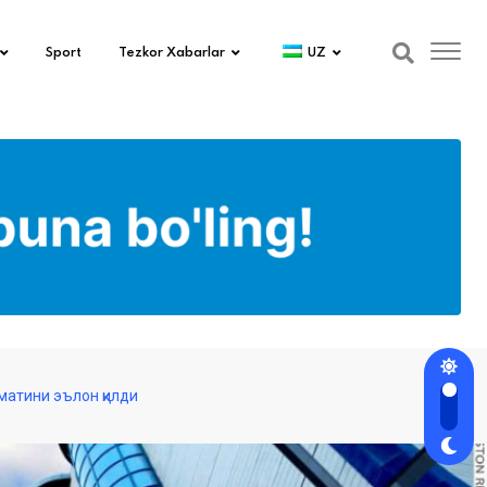
Sport
Tezkor Xabarlar
UZ
матини эълон қилди