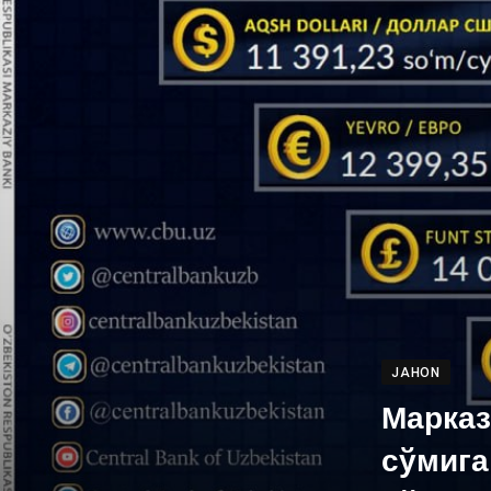
JAHON
Марказ
сўмига