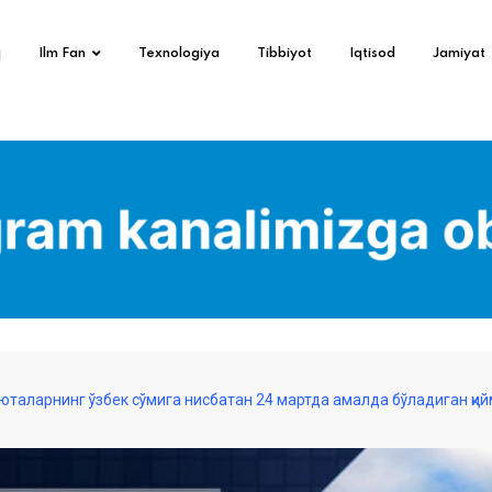
q
Ilm Fan
Texnologiya
Tibbiyot
Iqtisod
Jamiyat
таларнинг ўзбек сўмига нисбатан 24 мартда амалда бўладиган қий