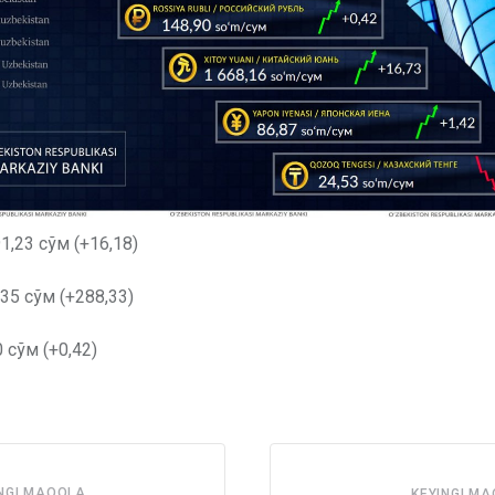
1,23 сўм (+16,18)
35 сўм (+288,33)
 сўм (+0,42)
NGI MAQOLA
KEYINGI M