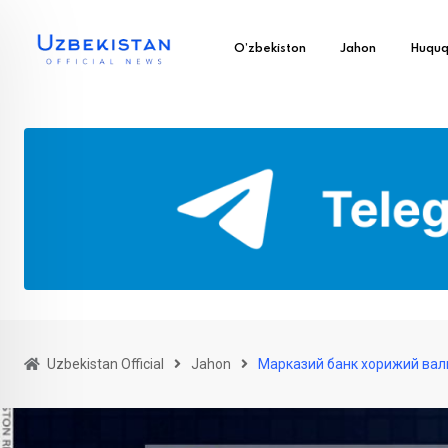
O’zbekiston
Jahon
Huqu
Uzbekistan Official
Jahon
Марказий банк хорижий валю