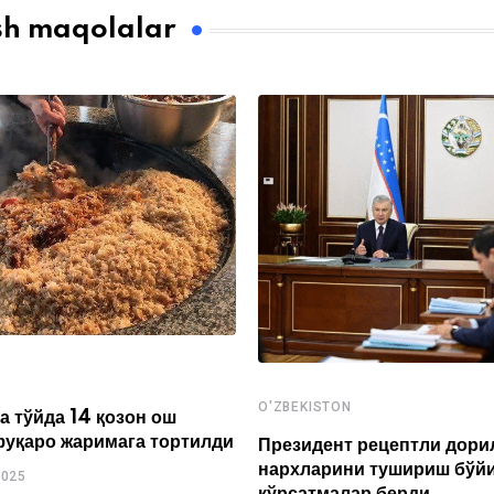
sh maqolalar
O'ZBEKISTON
а тўйда 14 қозон ош
фуқаро жаримага тортилди
Президент рецептли дори
нархларини тушириш бўй
2025