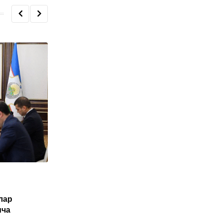
O'ZBEKISTON
лар
Туркия Ўзбекистон фуқаролари учун
ича
электрон виза жорий этиши мумкин