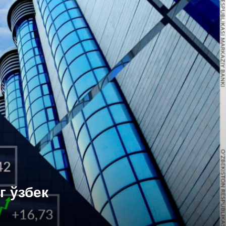
г ўзбек