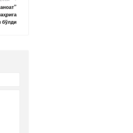
саноат”
шаҳрига
м бўлди