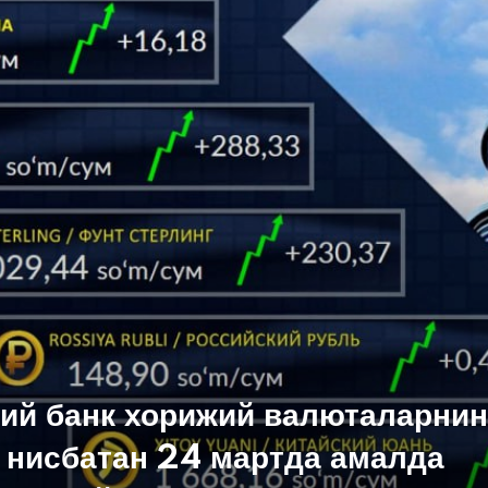
ий банк хорижий валюталарнин
 нисбатан 24 мартда амалда