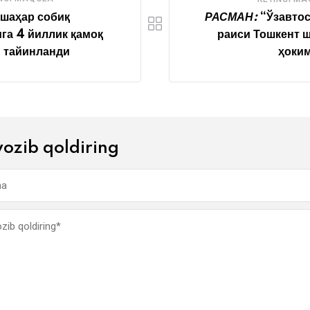
шаҳар собиқ
РАСМАН:
“Ўзавто
га 4 йиллик қамоқ
раиси Тошкент 
 тайинланди
ҳоки
yozib qoldiring