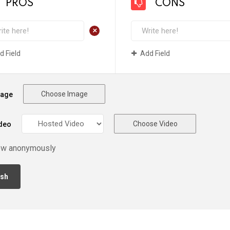
PROS
CONS
+
d Field
Add Field
Choose Image
mage
Choose Video
deo
ew anonymously