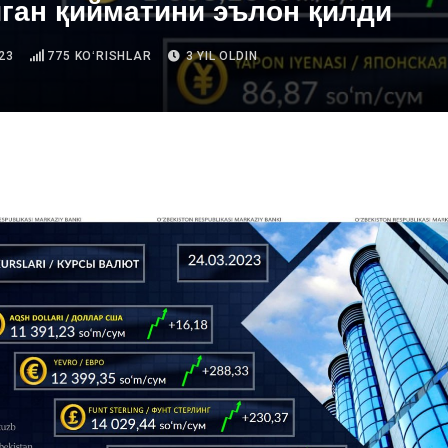
ган қийматини эълон қилди
23
775
KOʻRISHLAR
3 YIL OLDIN