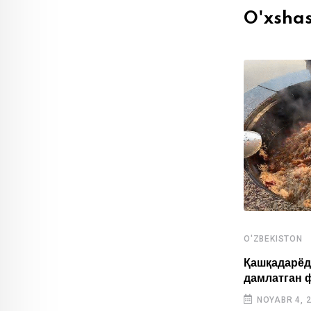
O'xsha
O'ZBEKISTON
,
O'ZBEKISTON
SPORT
Қашқадарёд
дамлатган 
Ўзбекистонлик ёш спортчилар Осиё
ўйинларида тарихий натижа қайд
NOYABR 4, 