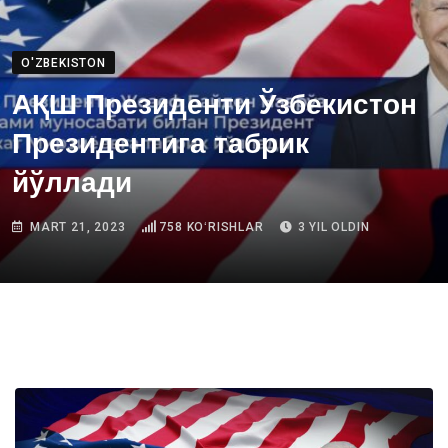
O'ZBEKISTON
АҚШ Президенти Ўзбекистон
Президентига табрик
йўллади
MART 21, 2023
758
KOʻRISHLAR
3 YIL OLDIN