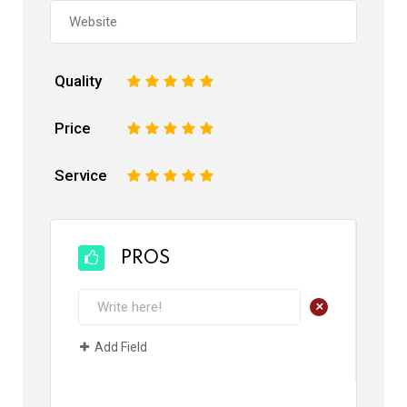
Quality
1
2
3
4
5
Price
1
2
3
4
5
Service
1
2
3
4
5
PROS
+
Add Field