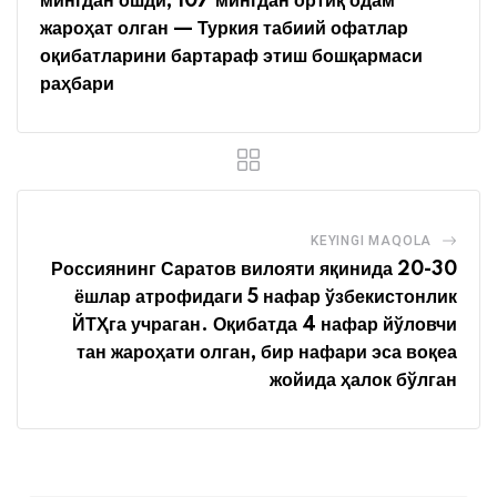
мингдан ошди, 107 мингдан ортиқ одам
жароҳат олган —
Туркия табиий офатлар
оқибатларини бартараф этиш бошқармаси
раҳбари
KEYINGI MAQOLA
Россиянинг Саратов вилояти яқинида 20-30
ёшлар атрофидаги 5 нафар ўзбекистонлик
ЙТҲга учраган. Оқибатда 4 нафар йўловчи
тан жароҳати олган, бир нафари эса воқеа
жойида ҳалок бўлган