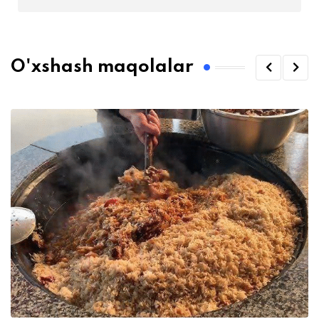
O'xshash maqolalar