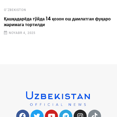
O'ZBEKISTON
Қашқадарёда тўйда 14 қозон ош дамлатган фуқаро
жаримага тортилди
NOYABR 4, 2025