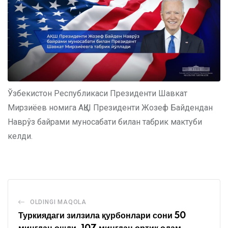
Ўзбекистон Республикаси Президенти Шавкат
Мирзиёев номига АҚШ Президенти Жозеф Байдендан
Наврўз байрами муносабати билан табрик мактуби
келди.
OLDINGI MAQOLA
Туркиядаги зилзила қурбонлари сони 50