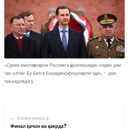
«
Сурия минтақаларни Россияга қўшилишидан олдин ҳам
тан олган. Бу бизга бошиданоқ тушунарли эди
«, – дея
таъкидлади у.
OLDINGI MAQOLA
Финал қачон ва қаерда?