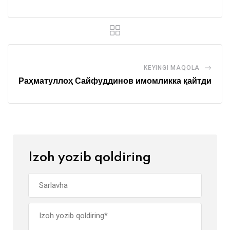
KEYINGI MAQOLA
Раҳматуллоҳ Сайфуддинов имомликка қайтди
Izoh yozib qoldiring