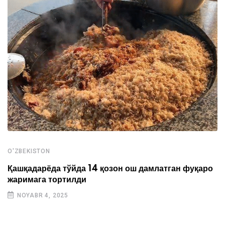
O'ZBEKISTON
Қашқадарёда тўйда 14 қозон ош дамлатган фуқаро
жаримага тортилди
NOYABR 4, 2025