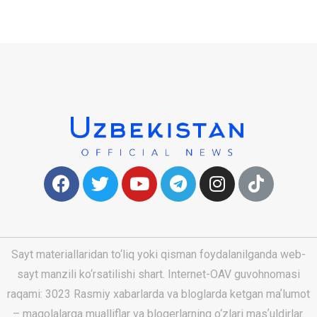
Sayt materiallaridan to‘liq yoki qisman foydalanilganda web-
sayt manzili ko‘rsatilishi shart. Internet-OAV guvohnomasi
raqami: 3023 Rasmiy xabarlarda va bloglarda ketgan maʼlumot
– maqolalarga mualliflar va blogerlarning o‘zlari masʼuldirlar.