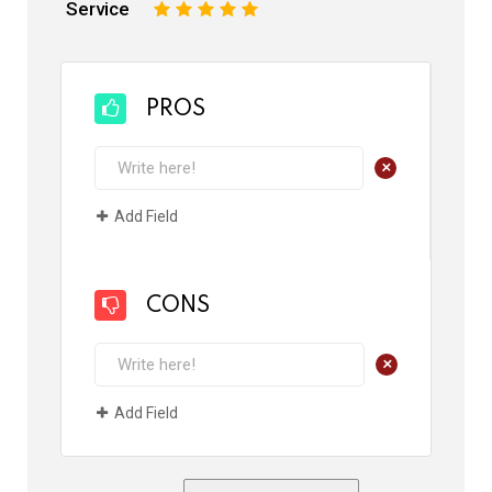
Service
1
2
3
4
5
PROS
+
Add Field
CONS
+
Add Field