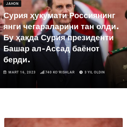
JAHON
Сурия ҳукумати Россиянинг
янги чегараларини тан олди.
Бу ҳақда Сурия президенти
Башар ал-Ассад баёнот
берди.
MART 16, 2023
740
KOʻRISHLAR
3 YIL OLDIN