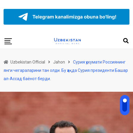
Uzbekistan Official
Jahon
Сурия ҳукумати Россиянинг
янги чегараларини тан олди. Бу ҳақда Сурия президенти Башар
ал-Ассад баёнот берди.