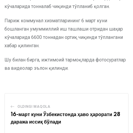
кўчаларида тонналаб чиқинди тўпланиб қолган.
Париж коммунал хизматларининг 6 март куни
бошланган умуммиллий иш ташлаши отридан шаҳар
кўчаларида 6600 тоннадан ортиқ чиқинди тўплангани
хабар қилинган.
Шу билан бирга, ижтимоий тармоқларда фотосуратлар
ва видеолар эълон қилинди.
OLDINGI MAQOLA
16-март куни Ўзбекистонда ҳаво ҳарорати 28
даража иссиқ бўлади