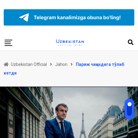
Uzbekistan Official
Jahon
Париж чиқиндига тўлиб
кетди