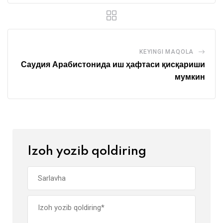
KEYINGI MAQOLA
Саудия Арабистонида иш ҳафтаси қисқариши
мумкин
Izoh yozib qoldiring