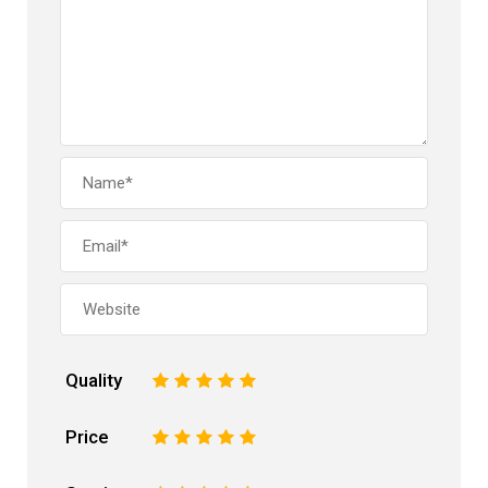
Quality
1
2
3
4
5
Price
1
2
3
4
5