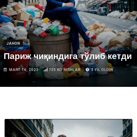
JAHON
Париж чиқиндига тўлиб кетди
MART 16, 2023
735
KOʻRISHLAR
3 YIL OLDIN