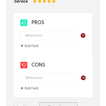
Service
1
2
3
4
5
PROS
+
Add Field
CONS
+
Add Field