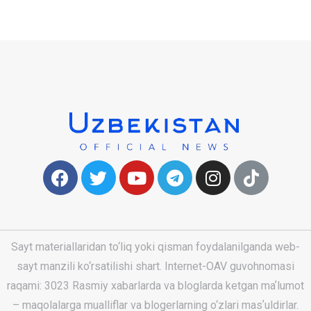
Sayt materiallaridan to‘liq yoki qisman foydalanilganda web-
sayt manzili ko‘rsatilishi shart. Internet-OAV guvohnomasi
raqami: 3023 Rasmiy xabarlarda va bloglarda ketgan maʼlumot
– maqolalarga mualliflar va blogerlarning o‘zlari masʼuldirlar.