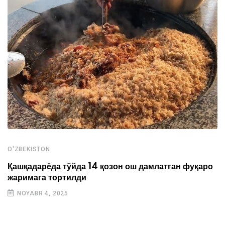
O'ZBEKISTON
Қашқадарёда тўйда 14 қозон ош дамлатган фуқаро
жаримага тортилди
NOYABR 4, 2025