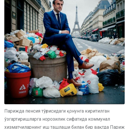
Парижда пенсия тўғрисидаги қонунга киритилган
ўзгартиришларга норозилик сифатида коммунал
хизматчиларнинг иш ташлаши билан бир вақтда Париж