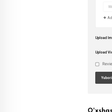
Ad
Upload I
Upload Vi
Revi
O'xsha