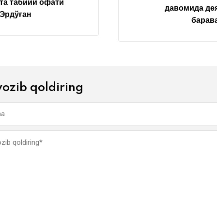
тта табиий офати
давомида де
Эрдўған
барав
yozib qoldiring