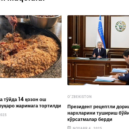
O'ZBEKISTON
а тўйда 14 қозон ош
фуқаро жаримага тортилди
Президент рецептли дори
нархларини тушириш бўй
2025
кўрсатмалар берди
NOYABR 4, 2025