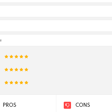
1
2
3
4
5
1
2
3
4
5
1
2
3
4
5
PROS
CONS