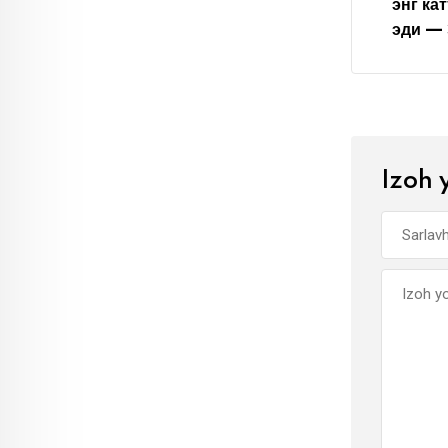
энг ка
эди — 
Izoh 