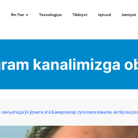
q
Ilm Fan
Texnologiya
Tibbiyot
Iqtisod
Jamiyat
р санъатида ўз ўрнига эга Бакировлар сулоласи вакили, актёр ва р