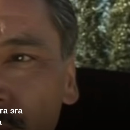
га эга
а