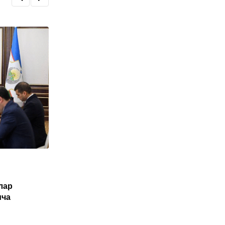
O'ZBEKISTON
лар
Туркия Ўзбекистон фуқаролари учун
ича
электрон виза жорий этиши мумкин
NOYABR 1, 2025