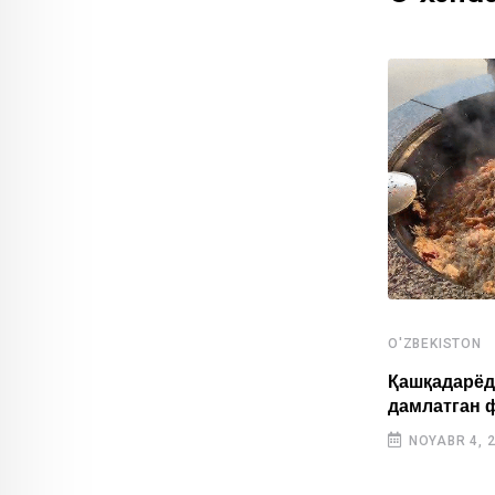
O'ZBEKISTON
,
O'ZBEKISTON
SPORT
Қашқадарёд
дамлатган 
Ўзбекистонлик ёш спортчилар Осиё
ўйинларида тарихий натижа қайд
NOYABR 4, 
этишди
OKTABR 31, 2025