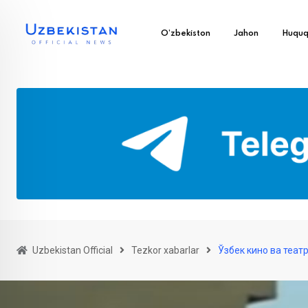
O’zbekiston
Jahon
Huqu
Uzbekistan Official
Tezkor xabarlar
Ўзбек кино ва теат