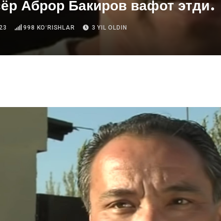
ёр Аброр Бакиров вафот этди.
23
998
KOʻRISHLAR
3 YIL OLDIN