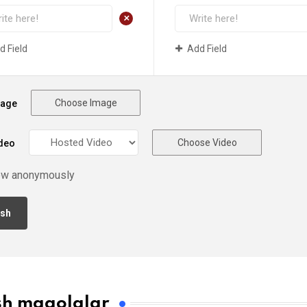
+
d Field
Add Field
Choose Image
mage
Choose Video
deo
ew anonymously
sh maqolalar