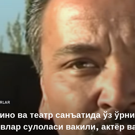
ARLAR
кино ва театр санъатида ўз ўрни
влар сулоласи вакили, актёр в