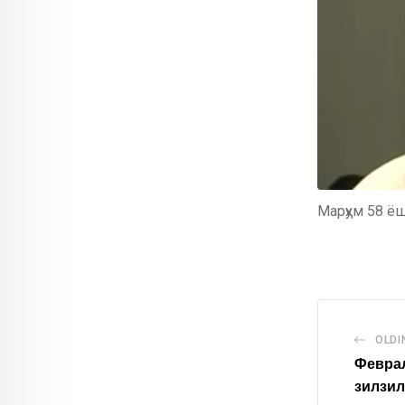
Марҳум 58 ёш
OLDI
Февра
зилзил