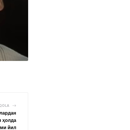
AQOLA
лардан
 ҳолда
жми йил