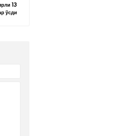
ярли 13
ар ўсди