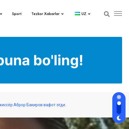
Sport
Tezkor Xabarlar
UZ
ежиссёр Аброр Бакиров вафот этди.