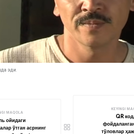
да эди.
KEYINGI M
NGI MAQOLA
QR код
ль ойидаги
фойдаланган
алар ўтган асрнинг
тўловлар ҳа