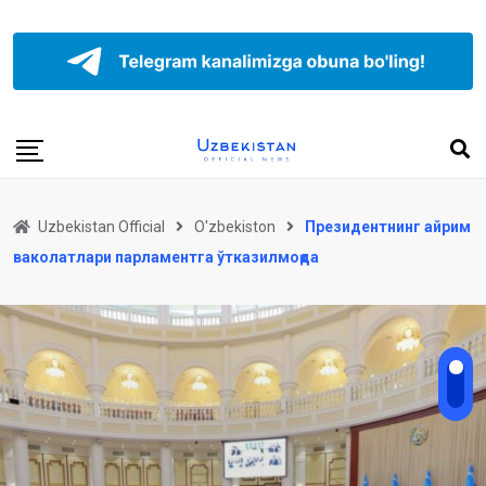
Uzbekistan Official
O'zbekiston
Президентнинг айрим
ваколатлари парламентга ўтказилмоқда