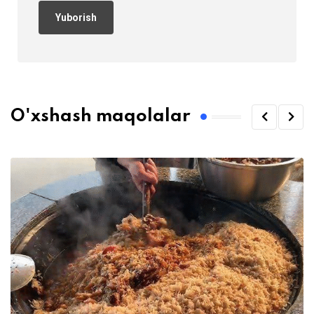
O'xshash maqolalar