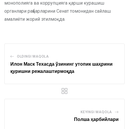
монополияга ва коррупцияга қарши курашиш
органлари раҳбарларини Сенат томонидан сайлаш
амалиёти жорий этилмоқда.
OLDINGI MAQOLA
Илон Маск Техасда ўзининг утопик шаҳрини
қуришни режалаштирмоқда
KEYINGI MAQOLA
Полша ҳарбийлари