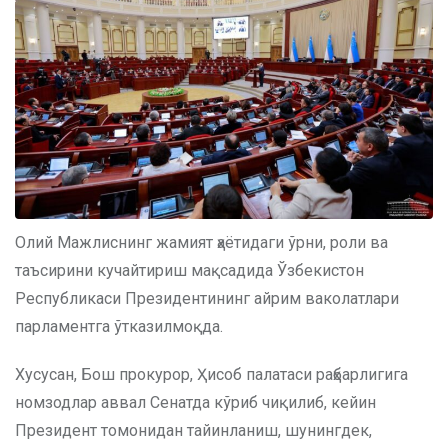
Олий Мажлиснинг жамият ҳаётидаги ўрни, роли ва
таъсирини кучайтириш мақсадида Ўзбекистон
Республикаси Президентининг айрим ваколатлари
парламентга ўтказилмоқда.
Хусусан, Бош прокурор, Ҳисоб палатаси раҳбарлигига
номзодлар аввал Сенатда кўриб чиқилиб, кейин
Президент томонидан тайинланиш, шунингдек,