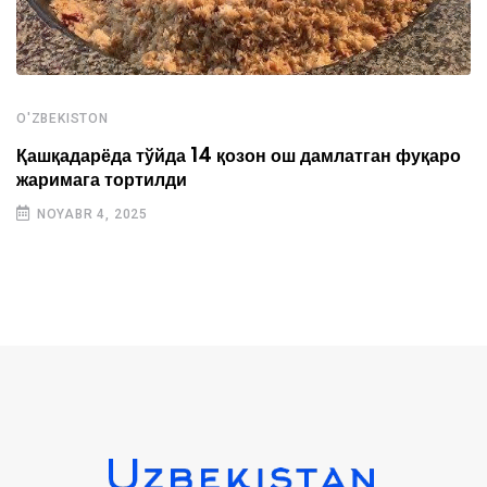
O'ZBEKISTON
Қашқадарёда тўйда 14 қозон ош дамлатган фуқаро
жаримага тортилди
NOYABR 4, 2025