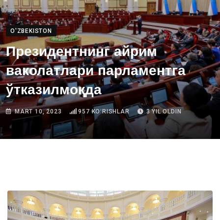
O'ZBEKISTON
Президентнинг айрим
ваколатлари парламентга
ўтказилмоқда
MART 10, 2023
957
KOʻRISHLAR
3 YIL OLDIN